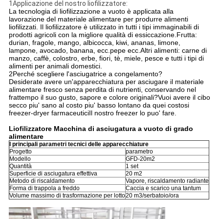
1Applicazione del nostro liofilizzatore:
La tecnologia di liofilizzazione a vuoto è applicata alla
lavorazione del materiale alimentare per produrre alimenti
liofilizzati. Il liofilizzatore è utilizzato in tutti i tipi immaginabili di
prodotti agricoli con la migliore qualità di essiccazione.Frutta:
durian, fragole, mango, albicocca, kiwi, ananas, limone,
lampone, avocado, banana, ecc.pepe ecc.Altri alimenti: carne di
manzo, caffè, colostro, erbe, fiori, tè, miele, pesce e tutti i tipi di
alimenti per animali domestici.
2Perché scegliere l'asciugatrice a congelamento?
Desiderate avere un'apparecchiatura per asciugare il materiale
alimentare fresco senza perdita di nutrienti, conservando nel
frattempo il suo gusto, sapore e colore originali?Vuoi avere il cibo
secco piu' sano al costo piu' basso lontano da quei costosi
freezer-dryer farmaceuticiIl nostro freezer lo puo' fare.
Liofilizzatore Macchina di asciugatura a vuoto di grado
alimentare
I principali parametri tecnici delle apparecchiature
Progetto
parametro
Modello
GFD-20m2
Quantità
1 set
Superficie di asciugatura effettiva
20 m2
Metodo di riscaldamento
Vapore, riscaldamento radiante
Forma di trappola a freddo
Caccia e scarico una tantum
Volume massimo di trasformazione per lotto
20 m3/serbatoio/ora