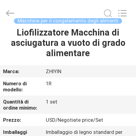
domestica
della
gelata
fornitore.
Copyright
Macchine per il congelamento degli alimenti
©
2021
-
Liofilizzatore Macchina di
CASA
2025
frenchfriesline.com.
asciugatura a vuoto di grado
All
Rights
Reserved.
PRODOTTI
alimentare
Developed
by
ECER
CIRCA
Marca:
ZHIYIN
NOI
Numero di
1R
modello:
GIRO
Quantità di
1 set
ordine minimo:
DELLA
FABBRICA
Prezzo:
USD/Negotiate price/Set
Imballaggi
Imballaggio di legno standard per