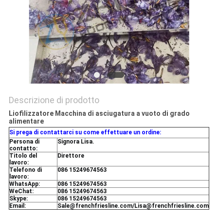
Descrizione di prodotto
Liofilizzatore Macchina di asciugatura a vuoto di grado
alimentare
Si prega di contattarci su come effettuare un ordine:
Persona di
Signora Lisa.
contatto:
Titolo del
Direttore
lavoro:
Telefono di
086 15249674563
lavoro:
WhatsApp:
086 15249674563
WeChat:
086 15249674563
Skype:
086 15249674563
Email:
Sale@frenchfriesline.com/Lisa@frenchfriesline.com