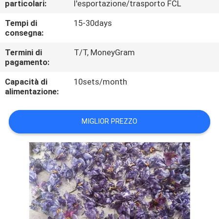
particolari:
l'esportazione/trasporto FCL
CONTROLLO
DI
Tempi di
15-30days
consegna:
QUALITÀ
Termini di
T/T, MoneyGram
pagamento:
CONTATTICI
Capacità di
10sets/month
alimentazione:
NOTIZIE
MIGLIOR PREZZO
CASI