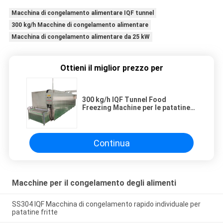
Macchina di congelamento alimentare IQF tunnel
300 kg/h Macchine di congelamento alimentare
Macchina di congelamento alimentare da 25 kW
Ottieni il miglior prezzo per
300 kg/h IQF Tunnel Food
Freezing Machine per le patatine
fritte Pesce
Continua
Macchine per il congelamento degli alimenti
SS304 IQF Macchina di congelamento rapido individuale per
patatine fritte