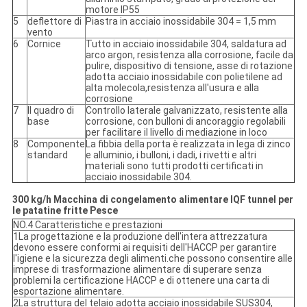
motore IP55
5
deflettore di
Piastra in acciaio inossidabile 304 = 1,5 mm
vento
6
Cornice
Tutto in acciaio inossidabile 304, saldatura ad
arco argon, resistenza alla corrosione, facile da
pulire, dispositivo di tensione, asse di rotazione
adotta acciaio inossidabile con polietilene ad
alta molecola,resistenza all'usura e alla
corrosione
7
Il quadro di
Controllo laterale galvanizzato, resistente alla
base
corrosione, con bulloni di ancoraggio regolabili
per facilitare il livello di mediazione in loco
8
Componente
La fibbia della porta è realizzata in lega di zinco
standard
e alluminio, i bulloni, i dadi, i rivetti e altri
materiali sono tutti prodotti certificati in
acciaio inossidabile 304.
300 kg/h Macchina di congelamento alimentare IQF tunnel per
le patatine fritte Pesce
NO.4 Caratteristiche e prestazioni
1La progettazione e la produzione dell'intera attrezzatura
devono essere conformi ai requisiti dell'HACCP per garantire
l'igiene e la sicurezza degli alimenti.che possono consentire alle
imprese di trasformazione alimentare di superare senza
problemi la certificazione HACCP e di ottenere una carta di
esportazione alimentare.
2La struttura del telaio adotta acciaio inossidabile SUS304,