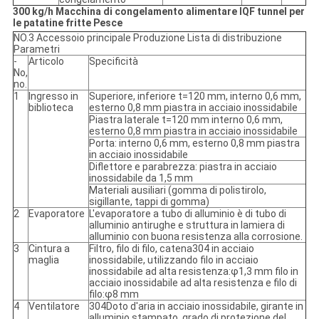
300 kg/h Macchina di congelamento alimentare IQF tunnel per
le patatine fritte Pesce
NO.3 Accessoio principale Produzione Lista di distribuzione
Parametri
-
Articolo
Specificità
No,
no.
1
Ingresso in
Superiore, inferiore t=120 mm, interno 0,6 mm,
biblioteca
esterno 0,8 mm piastra in acciaio inossidabile
Piastra laterale t=120 mm interno 0,6 mm,
esterno 0,8 mm piastra in acciaio inossidabile
Porta: interno 0,6 mm, esterno 0,8 mm piastra
in acciaio inossidabile
Diflettore e parabrezza: piastra in acciaio
inossidabile da 1,5 mm
Materiali ausiliari (gomma di polistirolo,
sigillante, tappi di gomma)
2
Evaporatore
L'evaporatore a tubo di alluminio è di tubo di
alluminio antirughe e struttura in lamiera di
alluminio con buona resistenza alla corrosione.
3
Cintura a
Filtro, filo di filo, catena304 in acciaio
maglia
inossidabile, utilizzando filo in acciaio
inossidabile ad alta resistenza:φ1,3 mm filo in
acciaio inossidabile ad alta resistenza e filo di
filo:φ8 mm
4
Ventilatore
304Doto d'aria in acciaio inossidabile, girante in
alluminio stampato, grado di protezione del