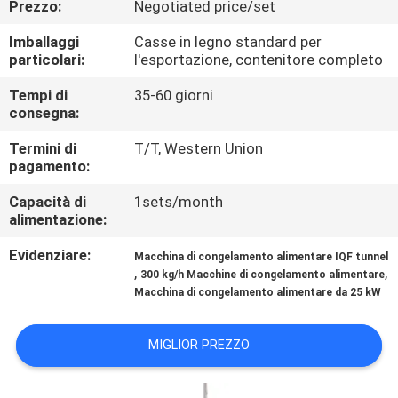
Prezzo:
Negotiated price/set
CONTROLLO
DI
Imballaggi
Casse in legno standard per
particolari:
l'esportazione, contenitore completo
QUALITÀ
Tempi di
35-60 giorni
consegna:
CONTATTICI
Termini di
T/T, Western Union
pagamento:
NOTIZIE
Capacità di
1sets/month
alimentazione:
CASI
Evidenziare:
Macchina di congelamento alimentare IQF tunnel
,
,
300 kg/h Macchine di congelamento alimentare
Macchina di congelamento alimentare da 25 kW
MAPPA
DEL
MIGLIOR PREZZO
SITO