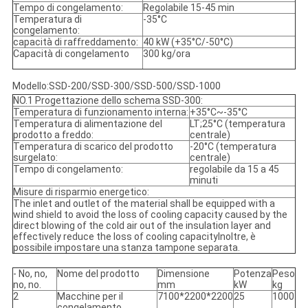
Tempo di congelamento:
Regolabile 15-45 min
Temperatura di
-35°C
congelamento:
capacità di raffreddamento:
40 kW (+35°C/-50°C)
Capacità di congelamento
300 kg/ora
Modello:SSD-200/SSD-300/SSD-500/SSD-1000
NO.1 Progettazione dello schema SSD-300:
Temperatura di funzionamento interna:
+35°C~-35°C
Temperatura di alimentazione del
LT;25°C (temperatura
prodotto a freddo:
centrale)
Temperatura di scarico del prodotto
-20°C (temperatura
surgelato:
centrale)
Tempo di congelamento:
regolabile da 15 a 45
minuti
Misure di risparmio energetico:
The inlet and outlet of the material shall be equipped with a
wind shield to avoid the loss of cooling capacity caused by the
direct blowing of the cold air out of the insulation layer and
effectively reduce the loss of cooling capacityInoltre, è
possibile impostare una stanza tampone separata.
- No, no,
Nome del prodotto
Dimensione
Potenza
Peso
no, no.
mm
kW
kg
2
Macchine per il
7100*2200*2200
25
1000
congelamento