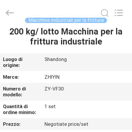
della
friggitrice
fornitore.
Copyright
©
Macchine industriali per la frittura
2021
-
2025
200 kg/ lotto Macchina per la
CASA
frenchfriesline.com.
All
frittura industriale
Rights
Reserved.
Developed
PRODOTTI
by
ECER
Luogo di
Shandong
origine:
CIRCA
NOI
Marca:
ZHIYIN
Numero di
ZY-VF30
modello:
GIRO
DELLA
Quantità di
1 set
ordine minimo:
FABBRICA
Prezzo:
Negotiate price/set