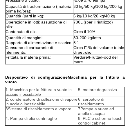
Pressione a vuoto:
-0,09 a -0,98mpa
Capacità di trasformazione (materia
30 kg/50 kg/100 kg/200 kg
prima kg/ora):
Quantità (parti in kg):
6 kg/10 kg/20 kg/40 kg
Operazione in lotti: assunzione di
700L ((per il riutilizzo)
olio:
Contenuto di olio:
Circa il 10%
Quantità di mangimi:
30-200 kg/lotto
Rapporto di alimentazione e scarico:
5:1
Consumo di carburante di
Circa l'1% del volume totale
riferimento:
di petrolio
Frittata la materia prima:
Verdure/Frutta/Food del
mare..
Dispositivo di configurazione
Macchina per la frittura a
vuoto
1. Macchina per la frittura a vuoto in
5. motore degrassivo
acciaio inossidabile
2. condensatore di collezione di vapore
6. serbatoio di
in acciaio inossidabile
riscaldamento
3Sistema di riscaldamento a vapore
7Pompa a vuoto ad
anello d'acqua
4. Pompa di olio centrifughe
8. PLC e schermo touch
control cabinet