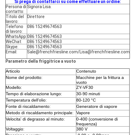
Si prega di contattarci su come effettuare un ordine:
Persona di
Signora Lisa.
contatto:
Titolo del
Direttore
lavoro:
Telefono
086 15249674563
di lavoro:
WhatsApp:
086 15249674563
WeChat:
086 15249674563
Skype:
086 15249674563
Email:
Sale@frenchfriesline.com/Lisa@frenchfriesline.com
Parametro della friggitrice a vuoto
Articolo
Contenuto
Nome del prodotto:
Macchine per la frittura a
vuoto
Modello:
ZY-VF30
Tempo di elaborazione lungo:
30-90 minuti
Temperatura dell'olio:
80-120 °C
Fonte di riscaldamento:
Generatore di vapore
Metodo di riscaldamento principale:
Vapore
Velocita' di degrasso al minuto:
0-400 (conversione di
frequenza)
Voltaggio:
380 V