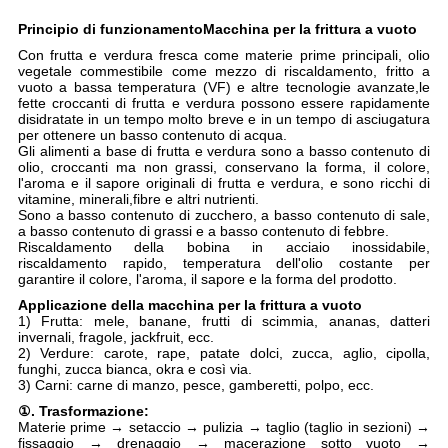
Principio di funzionamento
Macchina per la frittura a vuoto
Con frutta e verdura fresca come materie prime principali, olio
vegetale commestibile come mezzo di riscaldamento, fritto a
vuoto a bassa temperatura (VF) e altre tecnologie avanzate,le
fette croccanti di frutta e verdura possono essere rapidamente
disidratate in un tempo molto breve e in un tempo di asciugatura
per ottenere un basso contenuto di acqua.
Gli alimenti a base di frutta e verdura sono a basso contenuto di
olio, croccanti ma non grassi, conservano la forma, il colore,
l'aroma e il sapore originali di frutta e verdura, e sono ricchi di
vitamine, minerali,fibre e altri nutrienti.
Sono a basso contenuto di zucchero, a basso contenuto di sale,
a basso contenuto di grassi e a basso contenuto di febbre.
Riscaldamento della bobina in acciaio inossidabile,
riscaldamento rapido, temperatura dell'olio costante per
garantire il colore, l'aroma, il sapore e la forma del prodotto.
Applicazione della macchina per la frittura a vuoto
1) Frutta: mele, banane, frutti di scimmia, ananas, datteri
invernali, fragole, jackfruit, ecc.
2) Verdure: carote, rape, patate dolci, zucca, aglio, cipolla,
funghi, zucca bianca, okra e così via.
3) Carni: carne di manzo, pesce, gamberetti, polpo, ecc.
①. Trasformazione:
Materie prime → setaccio → pulizia → taglio (taglio in sezioni) →
fissaggio → drenaggio → macerazione sotto vuoto →