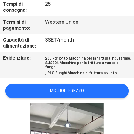
CONTROLLO
Tempi di
25
consegna:
DI
Termini di
Western Union
QUALITÀ
pagamento:
Capacità di
3SET/month
CONTATTICI
alimentazione:
Evidenziare:
,
200 kg/ lotto Macchina per la frittura industriale
NOTIZIE
SUS304 Macchina per la frittura a vuoto di
funghi
,
PLC Funghi Macchine di frittura a vuoto
CASI
MIGLIOR PREZZO