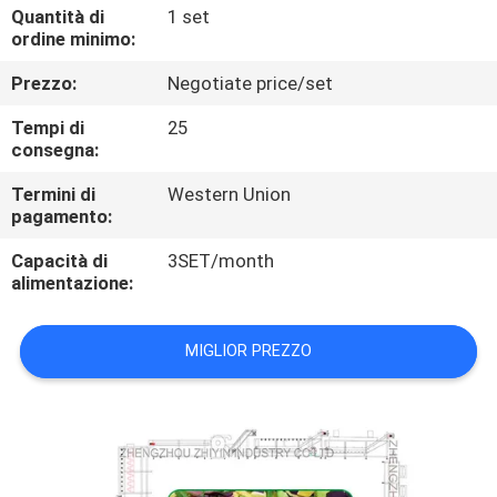
CONTROLLO
Quantità di
1 set
ordine minimo:
DI
Prezzo:
Negotiate price/set
QUALITÀ
Tempi di
25
consegna:
CONTATTICI
Termini di
Western Union
pagamento:
NOTIZIE
Capacità di
3SET/month
alimentazione:
CASI
MIGLIOR PREZZO