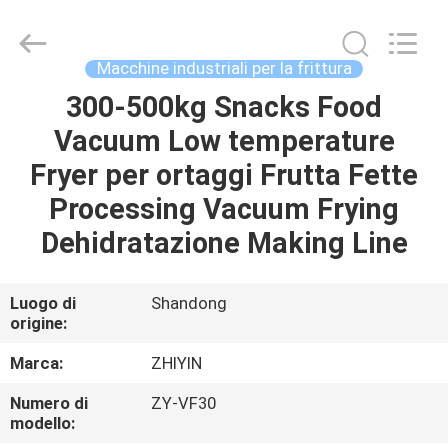
dei
chip
fornitore.
Copyright
©
Macchine industriali per la frittura
2021
-
2025
300-500kg Snacks Food
CASA
frenchfriesline.com.
All
Vacuum Low temperature
Rights
Reserved.
Developed
PRODOTTI
Fryer per ortaggi Frutta Fette
by
ECER
Processing Vacuum Frying
CIRCA
Dehidratazione Making Line
NOI
Luogo di
Shandong
origine:
GIRO
DELLA
Marca:
ZHIYIN
FABBRICA
Numero di
ZY-VF30
modello: