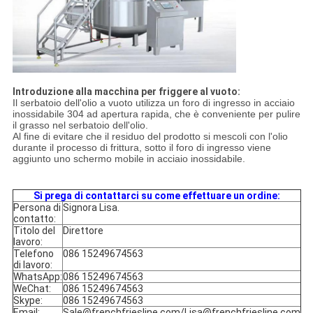
Introduzione alla macchina per friggere al vuoto:
Il serbatoio dell'olio a vuoto utilizza un foro di ingresso in acciaio
inossidabile 304 ad apertura rapida, che è conveniente per pulire
il grasso nel serbatoio dell'olio.
Al fine di evitare che il residuo del prodotto si mescoli con l'olio
durante il processo di frittura, sotto il foro di ingresso viene
aggiunto uno schermo mobile in acciaio inossidabile.
Si prega di contattarci su come effettuare un ordine:
Persona di
Signora Lisa.
contatto:
Titolo del
Direttore
lavoro:
Telefono
086 15249674563
di lavoro:
WhatsApp:
086 15249674563
WeChat:
086 15249674563
Skype:
086 15249674563
Email:
Sale@frenchfriesline.com/Lisa@frenchfriesline.com