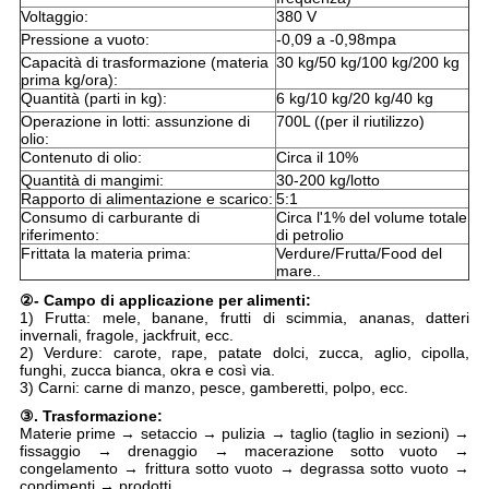
Voltaggio:
380 V
Pressione a vuoto:
-0,09 a -0,98mpa
Capacità di trasformazione (materia
30 kg/50 kg/100 kg/200 kg
prima kg/ora):
Quantità (parti in kg):
6 kg/10 kg/20 kg/40 kg
Operazione in lotti: assunzione di
700L ((per il riutilizzo)
olio:
Contenuto di olio:
Circa il 10%
Quantità di mangimi:
30-200 kg/lotto
Rapporto di alimentazione e scarico:
5:1
Consumo di carburante di
Circa l'1% del volume totale
riferimento:
di petrolio
Frittata la materia prima:
Verdure/Frutta/Food del
mare..
②- Campo di applicazione per alimenti:
1) Frutta: mele, banane, frutti di scimmia, ananas, datteri
invernali, fragole, jackfruit, ecc.
2) Verdure: carote, rape, patate dolci, zucca, aglio, cipolla,
funghi, zucca bianca, okra e così via.
3) Carni: carne di manzo, pesce, gamberetti, polpo, ecc.
③. Trasformazione:
Materie prime → setaccio → pulizia → taglio (taglio in sezioni) →
fissaggio → drenaggio → macerazione sotto vuoto →
congelamento → frittura sotto vuoto → degrassa sotto vuoto →
condimenti → prodotti