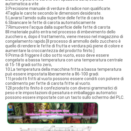
automatica a vite
3.Precisione manuale di verdure di radice non qualificate.
4Taglia le carote secondo le dimensioni desiderate.
5.Lavarsi l'amido sulla superficie delle fette di carota
6.Sbiancare le fette di carota automaticamente
7.Rimuovere l'acqua dalla superficie delle fette di carota
8Il materiale pulito entra nel processo di imbevimento dello
zucchero e, dopo il trattamento, viene messo nel magazzino di
congelamento rapido.[Il processo di ammollo dello zucchero è
quello di rendere le fette di frutta e verdura più piene di colore e
aumentare la croccantezza del prodotto finito.]
9.Prima di friggere il cibo sotto vuoto, esso deve essere
congelato a bassa temperatura con una temperatura centrale
di 15-18 gradi sotto zero,
10.La temperatura della macchina fritta a bassa temperatura
può essere impostata liberamente a 86-100 gradi.
11I prodotti fritti al vuoto possono essere conditi con polvere di
condimento per fette di carota fritte al vuoto.
12Il prodotto finito è confezionato con diversi grammatici di
peso e le impostazioni di pesatura e imballaggio automatici
possono essere impostate con un tasto sullo schermo del PLC.