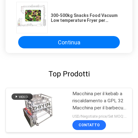
300-500kg Snacks Food Vacuum
Low temperature Fryer per
ortaggi Frutta Fette Processing
Vacuum Frying Dehidratazione
Making Line
Continua
Top Prodotti
Macchina per il kebab a
riscaldamento a GPL 32
Macchina per il barbecue
a spugna
USD/Negotiate price/Set MOQ:1 set
CONTATTO