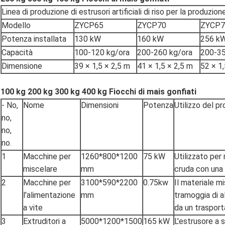
Linea di produzione di estrusori artificiali di riso per la produzione
Modello
ZYCP65
ZYCP70
ZYCP7
Potenza installata
130 kW
160 kW
256 k
Capacità
100-120 kg/ora
200-260 kg/ora
200-35
Dimensione
39 × 1,5 × 2,5 m
41 × 1,5 × 2,5 m
52 × 1,
100 kg 200 kg 300 kg 400 kg Fiocchi di mais gonfiati
- No,
Nome
Dimensioni
Potenza
Utilizzo del p
no,
no,
no.
1
Macchine per
1260*800*1200
75 kW
Utilizzato per
miscelare
mm
cruda con una 
2
Macchine per
3100*590*2200
0.75kw
Il materiale m
l'alimentazione
mm
tramoggia di a
a vite
da un trasport
3
Extruditori a
5000*1200*1500
165 kW
L'estrusore a 