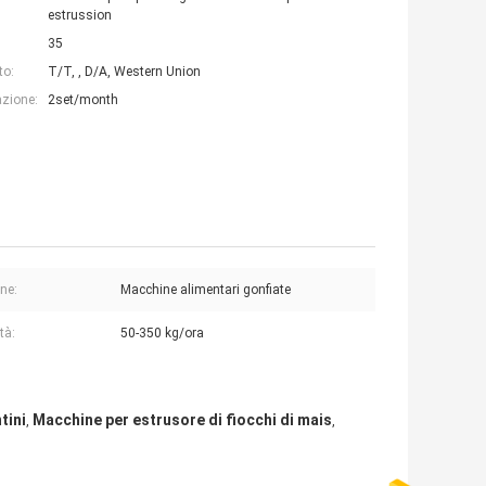
estrussion
35
to:
T/T, , D/A, Western Union
azione:
2set/month
ne:
Macchine alimentari gonfiate
tà:
50-350 kg/ora
tini
Macchine per estrusore di fiocchi di mais
,
,