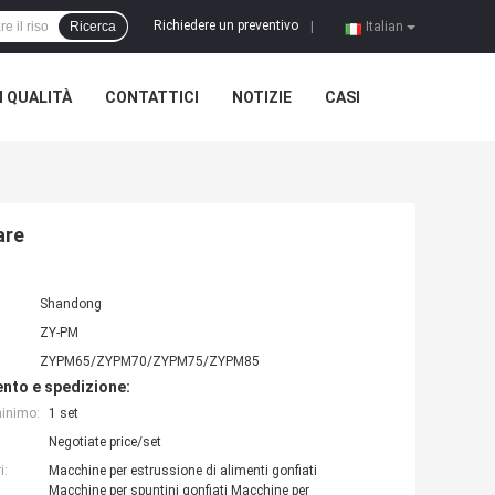
Richiedere un preventivo
Ricerca
|
Italian
 QUALITÀ
CONTATTICI
NOTIZIE
CASI
are
Shandong
ZY-PM
ZYPM65/ZYPM70/ZYPM75/ZYPM85
nto e spedizione:
minimo:
1 set
Negotiate price/set
i:
Macchine per estrussione di alimenti gonfiati
Macchine per spuntini gonfiati Macchine per