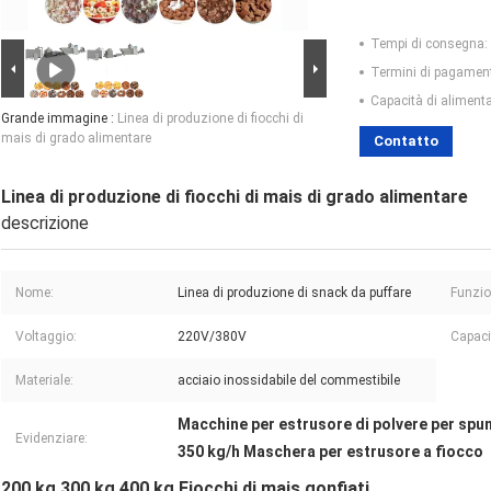
Tempi di consegna:
Termini di pagamen
Capacità di aliment
Grande immagine :
Linea di produzione di fiocchi di
mais di grado alimentare
Contatto
Linea di produzione di fiocchi di mais di grado alimentare
descrizione
Nome:
Linea di produzione di snack da puffare
Funzio
Voltaggio:
220V/380V
Capaci
Materiale:
acciaio inossidabile del commestibile
Macchine per estrusore di polvere per spun
Evidenziare:
350 kg/h Maschera per estrusore a fiocco
200 kg 300 kg 400 kg Fiocchi di mais gonfiati