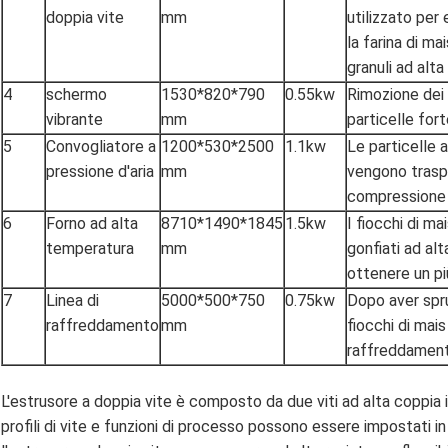
doppia vite
mm
utilizzato pe
la farina di m
granuli ad alt
4
schermo
1530*820*790
0.55kw
Rimozione dei 
vibrante
mm
particelle fo
5
Convogliatore a
1200*530*2500
1.1kw
Le particelle 
pressione d'aria
mm
vengono trasp
compressione 
6
Forno ad alta
8710*1490*1845
1.5kw
I fiocchi di 
temperatura
mm
gonfiati ad al
ottenere un pi
7
Linea di
5000*500*750
0.75kw
Dopo aver spr
raffreddamento
mm
fiocchi di mais
raffreddament
L'estrusore a doppia vite è composto da due viti ad alta coppia 
profili di vite e funzioni di processo possono essere impostati in