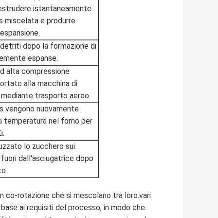
r estrudere istantaneamente
ais miscelata e produrre
a espansione.
detriti dopo la formazione di
rtemente espanse.
ad alta compressione
ortate alla macchina di
mediante trasporto aereo.
mais vengono nuovamente
ta temperatura nel forno per
ù.
uzzato lo zucchero sui
 fuori dall'asciugatrice dopo
o.
in co-rotazione che si mescolano tra loro.vari
 base ai requisiti del processo, in modo che