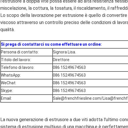
l'estrusore a doppia vite possa essere ad alta resistenza flessibi
miscelazione, la cottura, la tosatura, il riscaldamento, il raffr
Lo scopo della lavorazione per estrusione è quello di convertir
viscoso attraverso un controllo preciso delle condizioni di lavora
qualità.
Si prega di contattarci su come effettuare un ordine:
Persona di contatto:
Signora Lisa.
Titolo del lavoro:
Direttore
Telefono di lavoro:
086 15249674563
WhatsApp:
086 15249674563
WeChat:
086 15249674563
Skype:
086 15249674563
Email:
Sale@frenchfriesline.com/Lisa@frenchf
La nuova generazione di estrusore a due viti adotta l'ultimo con
sistema di estrusione multiuso di una macchina,e è perfettamen