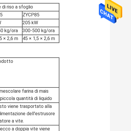
 di riso a sfoglio
5
ZYCP85
W
205 kW
0 kg/ora
300-500 kg/ora
5 × 2,6 m
45 × 1,5 × 2,6 m
rodotto
 mescolare farina di mais
piccola quantità di liquido
isto viene trasportato alla
limentazione dell'estrusore
atore a vite.
secco a doppia vite viene