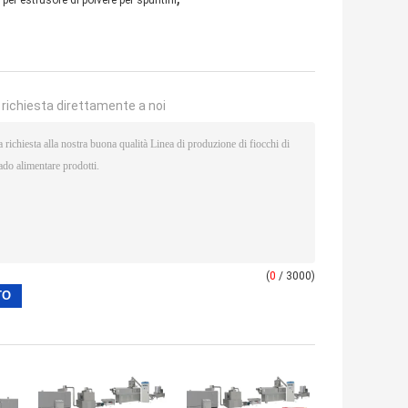
per estrusore di polvere per spuntini
a richiesta direttamente a noi
(
0
/ 3000)