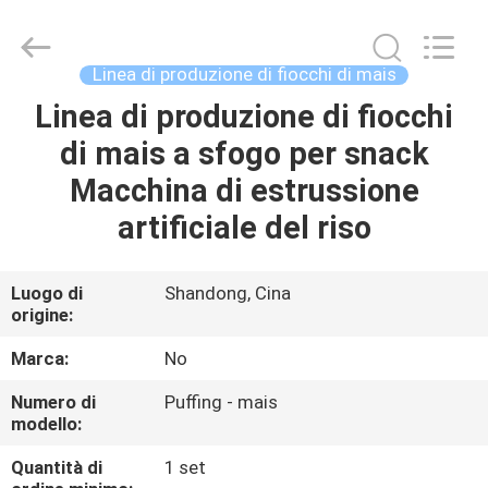
dei
prodotti
alimentari
supplier.
Copyright
Linea di produzione di fiocchi di mais
©
2021
-
Linea di produzione di fiocchi
CASA
2025
zhengzhou
di mais a sfogo per snack
zhiyin
Industrial
Co.,
PRODOTTI
Macchina di estrussione
Ltd..
All
Rights
artificiale del riso
Reserved.
Developed
CIRCA
by
ECER
NOI
Luogo di
Shandong, Cina
origine:
GIRO
Marca:
No
DELLA
Numero di
Puffing - mais
modello:
FABBRICA
Quantità di
1 set