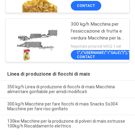
500kg/h
CONTACT
300 kg/h Macchina per
l'essiccazione di frutta e
verdura Macchina per la
fabbricazione di fiocchi
Negotiate price/set MOQ:1 set
di mais 256kw
\",\"USERNAME\":\"SALE\"}");'>
CONTACT
Linea di produzione di fiocchi di mais
350 kg/h Linea di produzione di fiocchi di mais Macchina
alimentare gonfiabile per amidi modificati
300 kg/h Macchine per fare fiocchi di mais Snacks Ss304
Macchine per fare riso gonfiato
130kw Macchine per la produzione di polveri di mais estrusse
100kg/h Riscaldamento elettrico