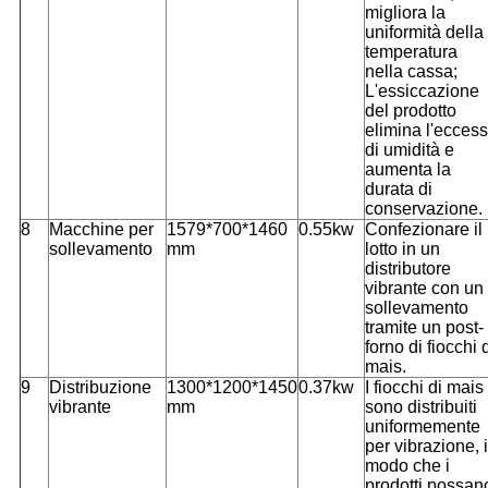
migliora la
uniformità della
temperatura
nella cassa;
L'essiccazione
del prodotto
elimina l'ecces
di umidità e
aumenta la
durata di
conservazione.
8
Macchine per
1579*700*1460
0.55kw
Confezionare il
sollevamento
mm
lotto in un
distributore
vibrante con un
sollevamento
tramite un post-
forno di fiocchi 
mais.
9
Distribuzione
1300*1200*1450
0.37kw
I fiocchi di mais
vibrante
mm
sono distribuiti
uniformemente
per vibrazione, 
modo che i
prodotti possan