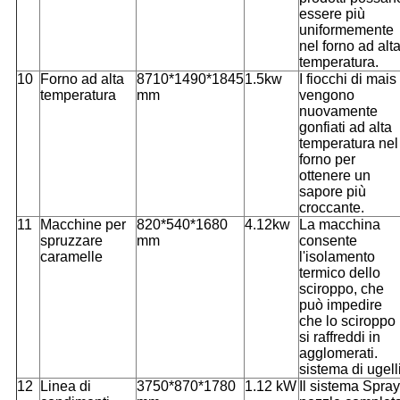
essere più
uniformemente
nel forno ad alt
temperatura.
10
Forno ad alta
8710*1490*1845
1.5kw
I fiocchi di mais
temperatura
mm
vengono
nuovamente
gonfiati ad alta
temperatura nel
forno per
ottenere un
sapore più
croccante.
11
Macchine per
820*540*1680
4.12kw
La macchina
spruzzare
mm
consente
caramelle
l'isolamento
termico dello
sciroppo, che
può impedire
che lo sciroppo
si raffreddi in
agglomerati.
sistema di ugelli
12
Linea di
3750*870*1780
1.12 kW
Il sistema Spray