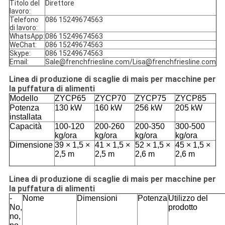
Titolo del
Direttore
lavoro:
Telefono
086 15249674563
di lavoro:
WhatsApp:
086 15249674563
WeChat:
086 15249674563
Skype:
086 15249674563
Email:
Sale@frenchfriesline.com/Lisa@frenchfriesline.com
Linea di produzione di scaglie di mais per macchine per
la puffatura di alimenti
Modello
ZYCP65
ZYCP70
ZYCP75
ZYCP85
Potenza
130 kW
160 kW
256 kW
205 kW
installata
Capacità
100-120
200-260
200-350
300-500
kg/ora
kg/ora
kg/ora
kg/ora
Dimensione
39 × 1,5 ×
41 × 1,5 ×
52 × 1,5 ×
45 × 1,5 ×
2,5 m
2,5 m
2,6 m
2,6 m
Linea di produzione di scaglie di mais per macchine per
la puffatura di alimenti
-
Nome
Dimensioni
Potenza
Utilizzo del
No,
prodotto
no,