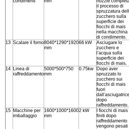
condimenti
mm
nozzle complet
il processo di
spruzzatura del
zucchero sulla
superficie dei
fiocchi di mais
nella macchina
di condimento.
13
Scalare il forno
8040*1290*1920
66 kW
Asciugare lo
mm
zucchero e
l'acqua sulla
superficie dei
fiocchi di mais.
14
Linea di
5000*500*750
0.75kw
Dopo aver
raffreddamento
mm
spruzzato lo
zucchero sui
fiocchi di mais
fuori
dall'asciugatric
dopo
raffreddamento.
15
Macchine per
1600*1000*1600
2 kW
I fiocchi di mais
imballaggio
mm
finiti dopo
raffreddamento
vengono pesati