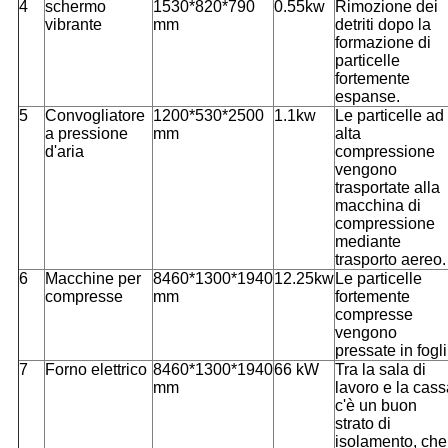
4
schermo
1530*820*790
0.55kw
Rimozione dei
vibrante
mm
detriti dopo la
formazione di
particelle
fortemente
espanse.
5
Convogliatore
1200*530*2500
1.1kw
Le particelle ad
a pressione
mm
alta
d'aria
compressione
vengono
trasportate alla
macchina di
compressione
mediante
trasporto aereo.
6
Macchine per
8460*1300*1940
12.25kw
Le particelle
compresse
mm
fortemente
compresse
vengono
pressate in fogli
7
Forno elettrico
8460*1300*1940
66 kW
Tra la sala di
mm
lavoro e la cass
c'è un buon
strato di
isolamento, che