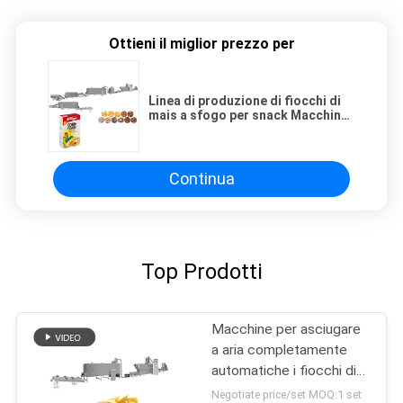
Ottieni il miglior prezzo per
Linea di produzione di fiocchi di
mais a sfogo per snack Macchina
di estrussione artificiale del riso
Continua
Top Prodotti
Macchine per asciugare
a aria completamente
automatiche i fiocchi di
mais e i cereali 205KW
Negotiate price/set MOQ:1 set