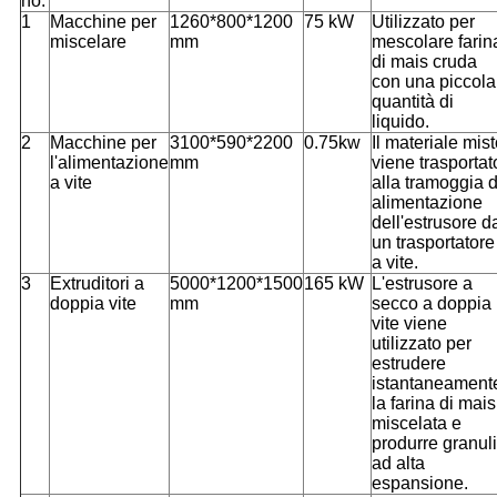
no.
1
Macchine per
1260*800*1200
75 kW
Utilizzato per
miscelare
mm
mescolare farin
di mais cruda
con una piccola
quantità di
liquido.
2
Macchine per
3100*590*2200
0.75kw
Il materiale mis
l'alimentazione
mm
viene trasportat
a vite
alla tramoggia d
alimentazione
dell'estrusore d
un trasportatore
a vite.
3
Extruditori a
5000*1200*1500
165 kW
L'estrusore a
doppia vite
mm
secco a doppia
vite viene
utilizzato per
estrudere
istantaneament
la farina di mais
miscelata e
produrre granuli
ad alta
espansione.