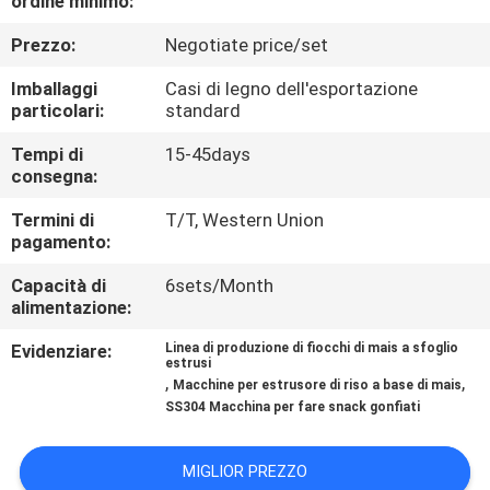
ordine minimo:
CONTROLLO
Prezzo:
Negotiate price/set
DI
QUALITÀ
Imballaggi
Casi di legno dell'esportazione
particolari:
standard
CONTATTICI
Tempi di
15-45days
consegna:
Termini di
T/T, Western Union
NOTIZIE
pagamento:
Capacità di
6sets/Month
CASI
alimentazione:
Evidenziare:
Linea di produzione di fiocchi di mais a sfoglio
MAPPA
estrusi
,
,
Macchine per estrusore di riso a base di mais
DEL
SS304 Macchina per fare snack gonfiati
SITO
MIGLIOR PREZZO