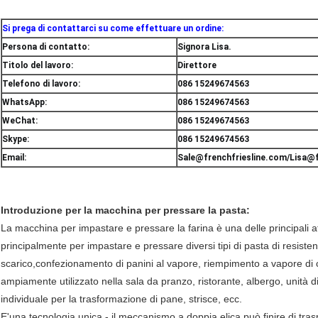
Si prega di contattarci su come effettuare un ordine:
Persona di contatto:
Signora Lisa.
Titolo del lavoro:
Direttore
Telefono di lavoro:
086 15249674563
WhatsApp:
086 15249674563
WeChat:
086 15249674563
Skype:
086 15249674563
Email:
Sale@frenchfriesline.com/Lisa@f
Introduzione per la macchina per pressare la pasta:
La macchina per impastare e pressare la farina è una delle principali at
principalmente per impastare e pressare diversi tipi di pasta di resiste
scarico,confezionamento di panini al vapore, riempimento a vapore di co
ampiamente utilizzato nella sala da pranzo, ristorante, albergo, unità d
individuale per la trasformazione di pane, strisce, ecc.
E'una tecnologia unica - il meccanismo a doppia elica può finire di traspo