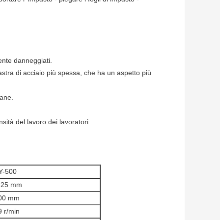
mente danneggiati.
astra di acciaio più spessa, che ha un aspetto più
pane.
nsità del lavoro dei lavoratori.
Y-500
-25 mm
00 mm
9 r/min