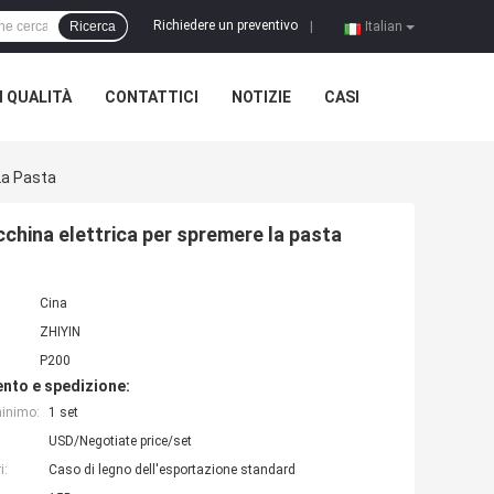
Richiedere un preventivo
Ricerca
|
Italian
 QUALITÀ
CONTATTICI
NOTIZIE
CASI
La Pasta
cchina elettrica per spremere la pasta
Cina
ZHIYIN
P200
nto e spedizione:
minimo:
1 set
USD/Negotiate price/set
i:
Caso di legno dell'esportazione standard