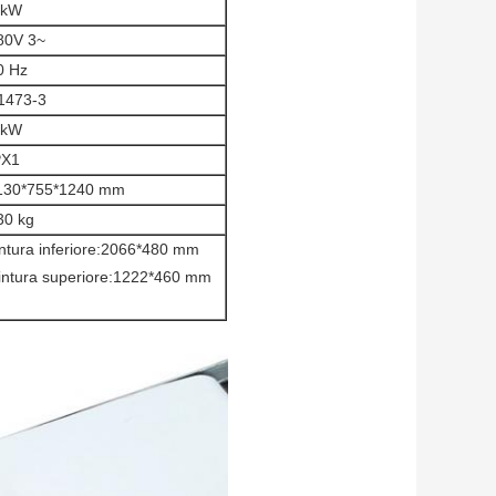
 kW
80V 3~
0 Hz
1473-3
 kW
PX1
130*755*1240 mm
30 kg
intura inferiore:2066*480 mm
intura superiore:1222*460 mm