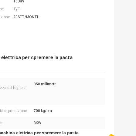
15Day
to:
T/T
azione:
20SET/MONTH
 elettrica per spremere la pasta
350 millimetri
zza del foglio di
tà di produzione:
700 kg/ora
a:
3KW
acchina elettrica per spremere la pasta