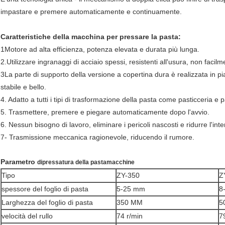
impastare e premere automaticamente e continuamente.
Caratteristiche della macchina per pressare la pasta:
1Motore ad alta efficienza, potenza elevata e durata più lunga.
2.Utilizzare ingranaggi di acciaio spessi, resistenti all'usura, non facil
3La parte di supporto della versione a copertina dura è realizzata in pi
stabile e bello.
4. Adatto a tutti i tipi di trasformazione della pasta come pasticceria e 
5. Trasmettere, premere e piegare automaticamente dopo l'avvio.
6. Nessun bisogno di lavoro, eliminare i pericoli nascosti e ridurre l'inte
7- Trasmissione meccanica ragionevole, riducendo il rumore.
Parametro
di
pressatura della pasta
macchine
Tipo
ZY-350
Z
spessore del foglio di pasta
5-25 mm
8
Larghezza del foglio di pasta
350 MM
5
velocità del rullo
74 r/min
7