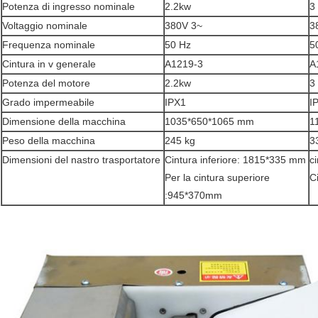
Potenza di ingresso nominale
2.2kw
3
Voltaggio nominale
380V 3~
3
Frequenza nominale
50 Hz
5
Cintura in v generale
A1219-3
A
Potenza del motore
2.2kw
3
Grado impermeabile
IPX1
I
Dimensione della macchina
1035*650*1065 mm
1
Peso della macchina
245 kg
3
Dimensioni del nastro trasportatore
Cintura inferiore: 1815*335 mm
c
Per la cintura superiore
C
:945*370mm