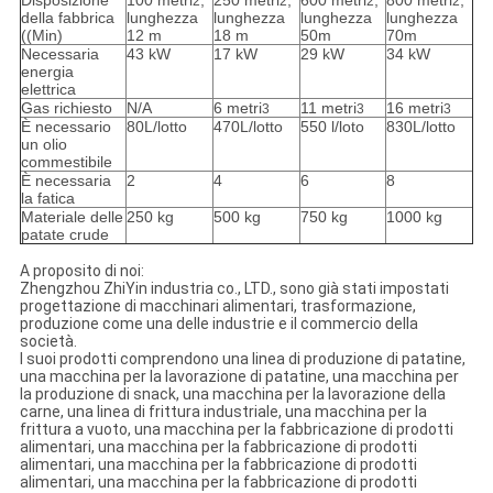
Disposizione
100 metri
,
250 metri
,
600 metri
,
800 metri
,
2
2
2
2
della fabbrica
lunghezza
lunghezza
lunghezza
lunghezza
((Min)
12 m
18 m
50m
70m
Necessaria
43 kW
17 kW
29 kW
34 kW
energia
elettrica
Gas richiesto
N/A
6 metri
11 metri
16 metri
3
3
3
È necessario
80L/lotto
470L/lotto
550 l/loto
830L/lotto
un olio
commestibile
È necessaria
2
4
6
8
la fatica
Materiale delle
250 kg
500 kg
750 kg
1000 kg
patate crude
A proposito di noi:
Zhengzhou ZhiYin industria co., LTD., sono già stati impostati
progettazione di macchinari alimentari, trasformazione,
produzione come una delle industrie e il commercio della
società.
I suoi prodotti comprendono una linea di produzione di patatine,
una macchina per la lavorazione di patatine, una macchina per
la produzione di snack, una macchina per la lavorazione della
carne, una linea di frittura industriale, una macchina per la
frittura a vuoto, una macchina per la fabbricazione di prodotti
alimentari, una macchina per la fabbricazione di prodotti
alimentari, una macchina per la fabbricazione di prodotti
alimentari, una macchina per la fabbricazione di prodotti