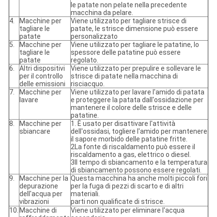
le patate non pelate nella precedente
macchina da pelare.
4.
Macchine per
Viene utilizzato per tagliare strisce di
tagliare le
patate, le strisce dimensione può essere
patate
personalizzato
5.
Macchine per
Viene utilizzato per tagliare le patatine, lo
tagliare le
spessore delle patatine può essere
patate
regolato.
6.
Altri dispositivi
Viene utilizzato per prepulire e sollevare le
per il controllo
strisce di patate nella macchina di
delle emissioni
risciacquo.
7.
Macchine per
Viene utilizzato per lavare l'amido di patata
lavare
e proteggere la patata dall'ossidazione per
mantenere il colore delle strisce e delle
patatine.
8.
Macchine per
1. È usato per disattivare l'attività
sbiancare
dell'ossidasi, togliere l'amido per mantenere
il sapore morbido delle patatine fritte.
2La fonte di riscaldamento può essere il
riscaldamento a gas, elettrico o diesel.
3Il tempo di sbiancamento e la temperatura
di sbiancamento possono essere regolati.
9.
Macchine per la
Questa macchina ha anche molti piccoli fori
depurazione
per la fuga di pezzi di scarto e di altri
dell'acqua per
materiali.
vibrazioni
parti non qualificate di strisce.
10.
Macchine di
Viene utilizzato per eliminare l'acqua