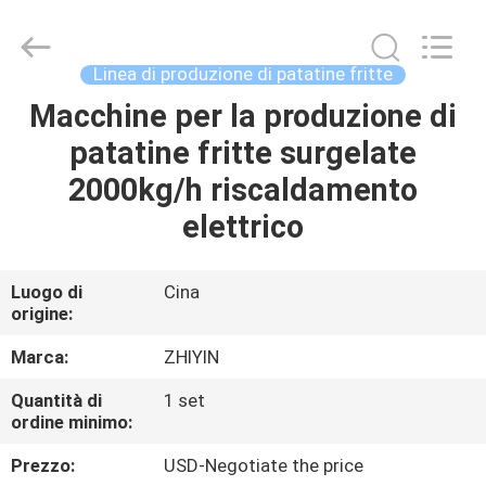
fritto
fornitore.
Copyright
©
2021
Linea di produzione di patatine fritte
-
2025
frenchfriesline.com.
Macchine per la produzione di
CASA
All
Rights
patatine fritte surgelate
Reserved.
Developed
by
PRODOTTI
2000kg/h riscaldamento
ECER
elettrico
CIRCA
NOI
Luogo di
Cina
origine:
GIRO
Marca:
ZHIYIN
DELLA
Quantità di
1 set
ordine minimo:
FABBRICA
Prezzo:
USD-Negotiate the price