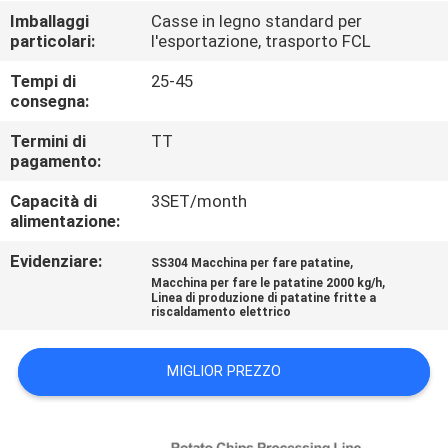
CONTROLLO
Imballaggi
Casse in legno standard per
particolari:
l'esportazione, trasporto FCL
DI
QUALITÀ
Tempi di
25-45
consegna:
CONTATTICI
Termini di
TT
pagamento:
Capacità di
3SET/month
NOTIZIE
alimentazione:
Evidenziare:
,
SS304 Macchina per fare patatine
CASI
,
Macchina per fare le patatine 2000 kg/h
Linea di produzione di patatine fritte a
riscaldamento elettrico
MIGLIOR PREZZO