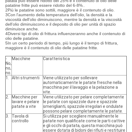
patata può essere ridotto del 25% e il contenuto di olio delle
patatine fritte può essere ridotto del 6-8%..
2Più le patatine sono sottili, maggiore è il contenuto di olio.
3Con l'aumento della temperatura dell'olio, la densità e la
viscosità dell'olio diminuiscono, mentre la densità e la viscosità
dell'olio diminuiscono.e il deposito di olio per unità di spazio
diminuisce anche.
4Diversi tipi di olio di frittura influenzeranno anche il contenuto di
olio delle patatine.
5In un certo periodo di tempo, più lungo è il tempo di frittura,
maggiore è il contenuto di olio delle patatine fritte.
-
Macchine
Caratteristica
No,
no,
no.
1.
Altri strumenti
Viene utilizzato per sollevare
automaticamente le patate fresche nella
macchina per il lavaggio e la pelazione a
vite.
2.
Macchine per
Viene utilizzato per pelare completamente
lavare e pelare
le patate con spazzole dure e spazzole
patate a vite
smeriglianti, spazzole irregolari e ondulate
possono pelare completamente le patate.
3.
Tavola di
Si utilizza per scegliere manualmente le
controllo
patate non qualificate come le parti cattive
e gli occhi di patata, questa macchina può
essere dotata di bidoni dei rifiuti e restituire