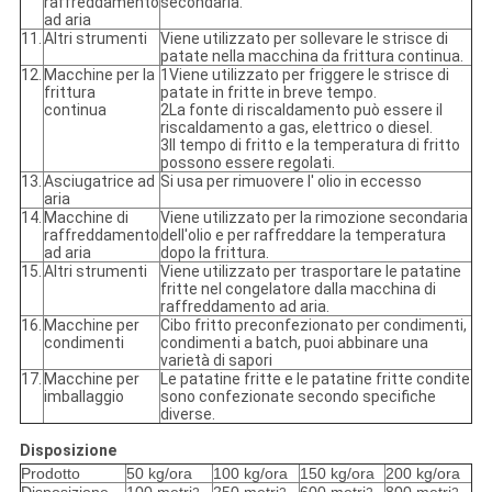
raffreddamento
secondaria.
ad aria
11.
Altri strumenti
Viene utilizzato per sollevare le strisce di
patate nella macchina da frittura continua.
12.
Macchine per la
1Viene utilizzato per friggere le strisce di
frittura
patate in fritte in breve tempo.
continua
2La fonte di riscaldamento può essere il
riscaldamento a gas, elettrico o diesel.
3Il tempo di fritto e la temperatura di fritto
possono essere regolati.
13.
Asciugatrice ad
Si usa per rimuovere l' olio in eccesso
aria
14.
Macchine di
Viene utilizzato per la rimozione secondaria
raffreddamento
dell'olio e per raffreddare la temperatura
ad aria
dopo la frittura.
15.
Altri strumenti
Viene utilizzato per trasportare le patatine
fritte nel congelatore dalla macchina di
raffreddamento ad aria.
16.
Macchine per
Cibo fritto preconfezionato per condimenti,
condimenti
condimenti a batch, puoi abbinare una
varietà di sapori
17.
Macchine per
Le patatine fritte e le patatine fritte condite
imballaggio
sono confezionate secondo specifiche
diverse.
Disposizione
Prodotto
50 kg/ora
100 kg/ora
150 kg/ora
200 kg/ora