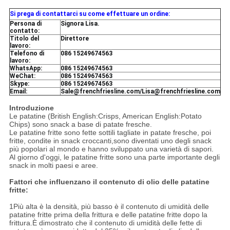
Si prega di contattarci su come effettuare un ordine:
Persona di
Signora Lisa.
contatto:
Titolo del
Direttore
lavoro:
Telefono di
086 15249674563
lavoro:
WhatsApp:
086 15249674563
WeChat:
086 15249674563
Skype:
086 15249674563
Email:
Sale@frenchfriesline.com/Lisa@frenchfriesline.com
Introduzione
Le patatine (British English:Crisps, American English:Potato
Chips) sono snack a base di patate fresche.
Le patatine fritte sono fette sottili tagliate in patate fresche, poi
fritte, condite in snack croccanti,sono diventati uno degli snack
più popolari al mondo e hanno sviluppato una varietà di sapori.
Al giorno d'oggi, le patatine fritte sono una parte importante degli
snack in molti paesi e aree.
Fattori che influenzano il contenuto di olio delle patatine
fritte:
1Più alta è la densità, più basso è il contenuto di umidità delle
patatine fritte prima della frittura e delle patatine fritte dopo la
frittura.È dimostrato che il contenuto di umidità delle fette di