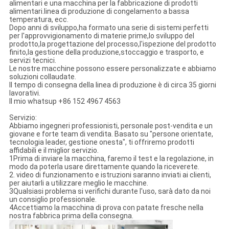
alimentari e una macchina per la fabbricazione di prodotti
alimentari.linea di produzione di congelamento a bassa
temperatura, ecc.
Dopo anni di sviluppo,ha formato una serie di sistemi perfetti
per l'approvvigionamento di materie prime,lo sviluppo del
prodotto,la progettazione del processo,l'ispezione del prodotto
finito,la gestione della produzione,stoccaggio e trasporto, e
servizi tecnici.
Le nostre macchine possono essere personalizzate e abbiamo
soluzioni collaudate.
Il tempo di consegna della linea di produzione è di circa 35 giorni
lavorativi.
Il mio whatsup +86 152 4967 4563
Servizio:
Abbiamo ingegneri professionisti, personale post-vendita e un
giovane e forte team di vendita. Basato su "persone orientate,
tecnologia leader, gestione onesta", ti offriremo prodotti
affidabili e il miglior servizio.
1Prima di inviare la macchina, faremo il test e la regolazione, in
modo da poterla usare direttamente quando la riceverete.
2. video di funzionamento e istruzioni saranno inviati ai clienti,
per aiutarli a utilizzare meglio le macchine.
3Qualsiasi problema si verifichi durante l'uso, sarà dato da noi
un consiglio professionale.
4Accettiamo la macchina di prova con patate fresche nella
nostra fabbrica prima della consegna.