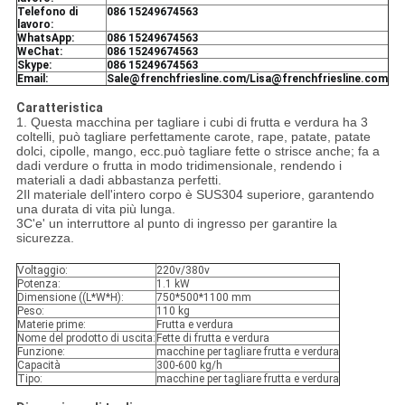
Telefono di
086 15249674563
lavoro:
WhatsApp:
086 15249674563
WeChat:
086 15249674563
Skype:
086 15249674563
Email:
Sale@frenchfriesline.com/Lisa@frenchfriesline.com
Caratteristica
1. Questa macchina per tagliare i cubi di frutta e verdura ha 3
coltelli, può tagliare perfettamente carote, rape, patate, patate
dolci, cipolle, mango, ecc.può tagliare fette o strisce anche; fa a
dadi verdure o frutta in modo tridimensionale, rendendo i
materiali a dadi abbastanza perfetti.
2Il materiale dell'intero corpo è SUS304 superiore, garantendo
una durata di vita più lunga.
3C'e' un interruttore al punto di ingresso per garantire la
sicurezza.
Voltaggio:
220v/380v
Potenza:
1.1 kW
Dimensione ((L*W*H):
750*500*1100 mm
Peso:
110 kg
Materie prime:
Frutta e verdura
Nome del prodotto di uscita:
Fette di frutta e verdura
Funzione:
macchine per tagliare frutta e verdura
Capacità
300-600 kg/h
Tipo:
macchine per tagliare frutta e verdura