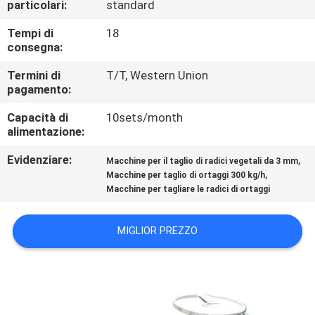
particolari:
standard
CONTROLLO
DI
Tempi di
18
consegna:
QUALITÀ
Termini di
T/T, Western Union
pagamento:
CONTATTICI
Capacità di
10sets/month
alimentazione:
NOTIZIE
Evidenziare:
,
Macchine per il taglio di radici vegetali da 3 mm
,
Macchine per taglio di ortaggi 300 kg/h
CASI
Macchine per tagliare le radici di ortaggi
MIGLIOR PREZZO