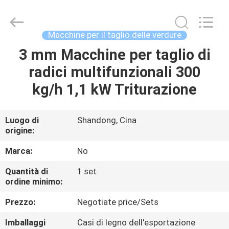
le
insalate
fornitore.
Copyright
©
Macchine per il taglio delle verdure
2021
-
2025
3 mm Macchine per taglio di
CASA
frenchfriesline.com.
All
radici multifunzionali 300
Rights
Reserved.
Developed
PRODOTTI
kg/h 1,1 kW Triturazione
by
ECER
CIRCA
Luogo di
Shandong, Cina
origine:
NOI
Marca:
No
GIRO
Quantità di
1 set
ordine minimo:
DELLA
FABBRICA
Prezzo:
Negotiate price/Sets
Imballaggi
Casi di legno dell'esportazione