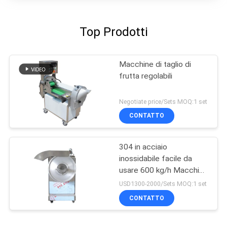
Top Prodotti
Macchine di taglio di
frutta regolabili
Negotiate price/Sets MOQ:1 set
CONTATTO
304 in acciaio
inossidabile facile da
usare 600 kg/h Macchina
per tagliare le patatine di
USD1300-2000/Sets MOQ:1 set
manioca
CONTATTO