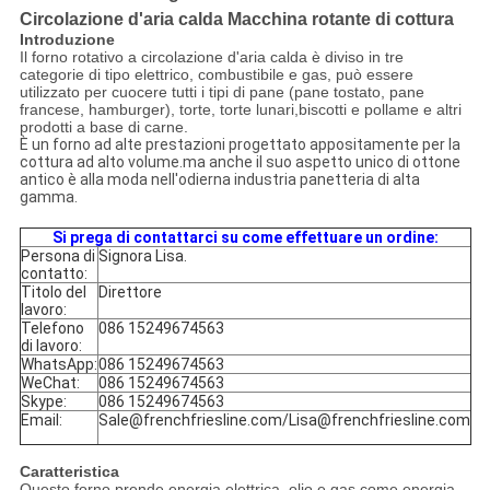
Circolazione d'aria calda Macchina rotante di cottura
Introduzione
Il forno rotativo a circolazione d'aria calda è diviso in tre
categorie di tipo elettrico, combustibile e gas, può essere
utilizzato per cuocere tutti i tipi di pane (pane tostato, pane
francese, hamburger), torte, torte lunari,biscotti e pollame e altri
prodotti a base di carne.
È un forno ad alte prestazioni progettato appositamente per la
cottura ad alto volume.ma anche il suo aspetto unico di ottone
antico è alla moda nell'odierna industria panetteria di alta
gamma.
Si prega di contattarci su come effettuare un ordine:
Persona di
Signora Lisa.
contatto:
Titolo del
Direttore
lavoro:
Telefono
086 15249674563
di lavoro:
WhatsApp:
086 15249674563
WeChat:
086 15249674563
Skype:
086 15249674563
Email:
Sale@frenchfriesline.com/Lisa@frenchfriesline.com
Caratteristica
Questo forno prende energia elettrica, olio e gas come energia