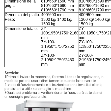
Dimensione della
810*660*1590 mm
810*660*1590 m
griglia:
810*660*1690 mm
810*660*1690 m
810*660*1790 mm
810*660*1790 m
Demenza del piatto:
400*600 mm
400*600 mm
Peso:
1300 kg/ 1400 kg/
1300 kg/ 1400 kg/
1500 kg
1500 kg
Dimensione totale:
ZY-
ZY-
100:1950*1750*2160
100:1950*1750*2
mm
mm
ZY-100-
ZY-100-
1:1950"1750*2250
1:1950"1750*225
mm
mm
ZY-100-
ZY-100-
2:1950*1750*2450
2:1950*1750*245
mm
mm
Servizio:
1Prima di inviare la macchina, faremo il test e la regolazione, in
modo da poterla usare direttamente quando la riceverete.
2. video di funzionamento e istruzioni saranno inviati ai clienti,
per aiutarli a utilizzare meglio le macchine.
3Qualsiasi problema si verifichi durante l'uso, sarà dato da noi
un consiglio professionale.