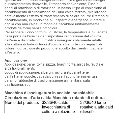
di riscaldamento.rimovibile, il trasporto conveniente, l'uso di
ganci di rotazione o di rotazione, in basso il tipo di esplosione di
riscaldamento di circolazione dell'aria calda forzata, migliorando
notevolmente l'effetto di trasferimento di calore,ridurre il tempo di
riscaldamento, in modo che più risparmio energetico, ruotare e
griglia con aria calda, in modo da riscaldare uniformemente,
prodotti da forno senza off colore.
Per rendere il cibo cotto più gustoso, la temperatura è più adatta,
nella porta dell'aria calda t impostare regolazione del volume
dell'aria e dispositivo di umidificazione,particolarmente adatto
alla cottura di torte di tuorli d'uovo e altre torte con requisiti di
colore rigorosi, questo prodotto è accolto dai clienti in patria e
all'estero.
Applicazione
Applicazione: pane, torte, pizza, toast, torte, arrosto, frutta e
altri tipi di alimenti.
Luogo di applicazione: alberghi, ristoranti, panetterie,
caffetterie, scuole, ospedali, chiese, fabbriche alimentari,
persino fabbriche di trasformazione alimentare, sala
pasticceria, ecc.
Macchina di asciugatura in acciaio inossidabile
Circolazione d'aria calda Macchina rotante di cottura
Nome del prodotto:
32/36/40 caldo
32/36/40 forno
Invecchiatura di
rotativo a aria cal
cottura a rotazione
(diesel)