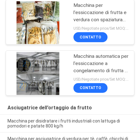
Macchina per
l'essiccazione di frutta e
verdura con spaziatura
tra scaffali da 70 mm
USD/Negotiate price/Set MOQ:1 set
100 kg/ lotto 3kw
CONTATTO
Macchina automatica per
l'essiccazione a
congelamento di frutta a
basso rumore
USD/Negotiate price/Set MOQ:1 set
CONTATTO
Asciugatrice dell'ortaggio da frutto
Macchina per disidratare i frutti industriali con lattuga di
pomodori e patate 800 kg/h
Macchina per asciugatrice di verdura per tè, caffè, chicchi di