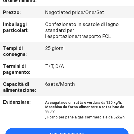
ordine minimo:
CONTROLLO
Prezzo:
Negotiated price/One/Set
DI
QUALITÀ
Imballaggi
Confezionato in scatole di legno
particolari:
standard per
l'esportazione/trasporto FCL
CONTATTICI
Tempi di
25 giorni
consegna:
NOTIZIE
Termini di
T/T, D/A
pagamento:
CASI
Capacità di
6sets/Month
alimentazione:
Evidenziare:
,
Asciugatrice di frutta e verdura da 120 kg/h
Macchina da forno alimentare a rotazione da
380 V
,
Forno per pane a gas commerciale da 52kwh