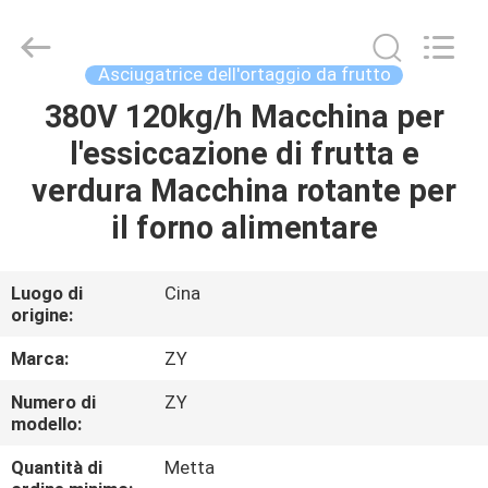
Copyright
©
2021
-
2025
Asciugatrice dell'ortaggio da frutto
frenchfriesline.com.
All
Rights
380V 120kg/h Macchina per
CASA
Reserved.
Developed
l'essiccazione di frutta e
by
ECER
PRODOTTI
verdura Macchina rotante per
il forno alimentare
CIRCA
NOI
Luogo di
Cina
origine:
GIRO
Marca:
ZY
DELLA
Numero di
ZY
modello:
FABBRICA
Quantità di
Metta