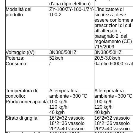
d'aria (tipo elettrico)
Modalità del
ZY-100/ZY-100-1/ZY-
L'indicatore di
prodotto:
100-2
sicurezza deve
essere conforme a
prescrizioni di cui
all'allegato I,
paragrafo 2, del
regolamento (CE) 
715/2009.
Voltaggio ((V):
3N380/50HZ
3N380/50HZ
Potenza:
52kwh
20,5-3,0kwh
Consumo:
/
0# olio 60000 kcal
Temperatura di
A temperatura
A temperatura
controllo:
ambiente - 300 °C
ambiente - 300 °C
Produzione
capacità:
100 kg/h
100 kg/h
120 kg/h
120 kg/h
40 kg/h
40 kg/h
Strato di griglia:
16*2=32 vassoio
16*2=32 vassoio
18*2=36 vassoio
18*2=36 vassoio
20*2=40 vassoio
20*2=40 vassoio