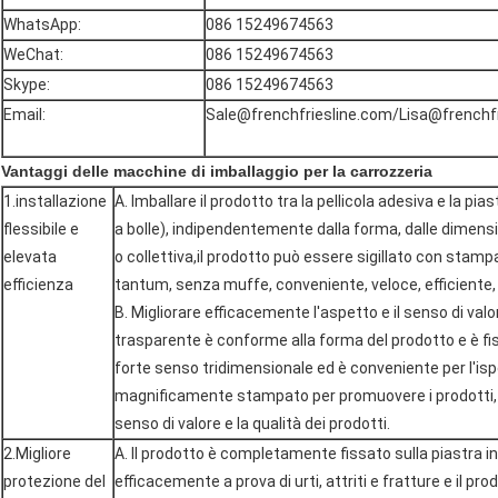
WhatsApp:
086 15249674563
WeChat:
086 15249674563
Skype:
086 15249674563
Email:
Sale@frenchfriesline.com/Lisa@frenchf
Vantaggi delle macchine di imballaggio per la carrozzeria
1.installazione
A. Imballare il prodotto tra la pellicola adesiva e la pi
flessibile e
a bolle), indipendentemente dalla forma, dalle dimensi
elevata
o collettiva,il prodotto può essere sigillato con stamp
efficienza
tantum, senza muffe, conveniente, veloce, efficiente, 
B. Migliorare efficacemente l'aspetto e il senso di valor
trasparente è conforme alla forma del prodotto e è fi
forte senso tridimensionale ed è conveniente per l'is
magnificamente stampato per promuovere i prodotti, 
senso di valore e la qualità dei prodotti.
2.Migliore
A. Il prodotto è completamente fissato sulla piastra in
protezione del
efficacemente a prova di urti, attriti e fratture e il p