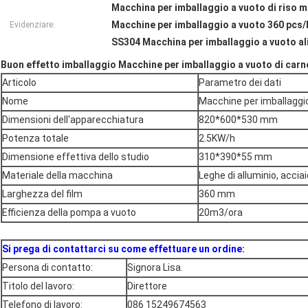
Macchina per imballaggio a vuoto di riso m
Macchine per imballaggio a vuoto 360 pcs/
Evidenziare:
SS304 Macchina per imballaggio a vuoto a
Buon effetto imballaggio Macchine per imballaggio a vuoto di carne
Articolo
Parametro dei dati
Nome
Macchine per imballaggi
Dimensioni dell'apparecchiatura
820*600*530 mm
Potenza totale
2.5KW/h
Dimensione effettiva dello studio
310*390*55 mm
Materiale della macchina
Leghe di alluminio, accia
Larghezza del film
360 mm
Efficienza della pompa a vuoto
20
m3/ora
Si prega di contattarci su come effettuare un ordine:
Persona di contatto:
Signora Lisa.
Titolo del lavoro:
Direttore
Telefono di lavoro:
086 15249674563