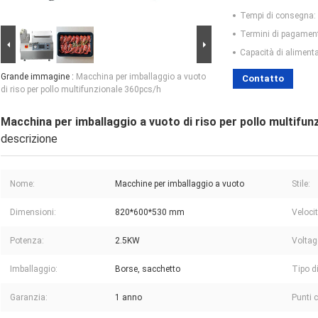
Tempi di consegna:
Termini di pagamen
Capacità di aliment
Grande immagine :
Macchina per imballaggio a vuoto
Contatto
di riso per pollo multifunzionale 360pcs/h
Macchina per imballaggio a vuoto di riso per pollo multifun
descrizione
Nome:
Macchine per imballaggio a vuoto
Stile:
Dimensioni:
820*600*530 mm
Veloci
Potenza:
2.5KW
Voltag
Imballaggio:
Borse, sacchetto
Tipo d
Garanzia:
1 anno
Punti c