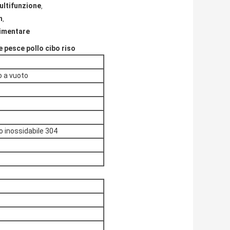
ultifunzione
,
h
,
limentare
 pesce pollo cibo riso
o a vuoto
io inossidabile 304