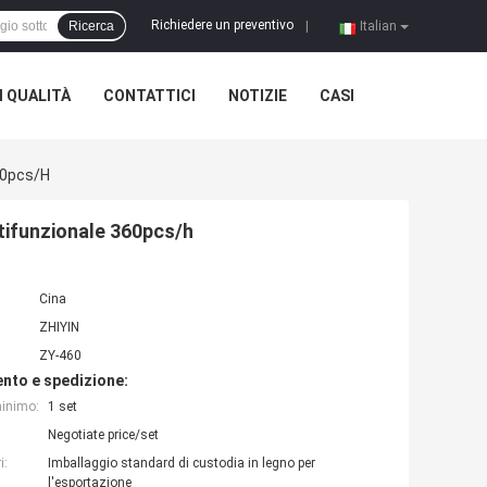
Richiedere un preventivo
Ricerca
|
Italian
 QUALITÀ
CONTATTICI
NOTIZIE
CASI
360pcs/h
ltifunzionale 360pcs/h
Cina
ZHIYIN
ZY-460
nto e spedizione:
minimo:
1 set
Negotiate price/set
i:
Imballaggio standard di custodia in legno per
l'esportazione