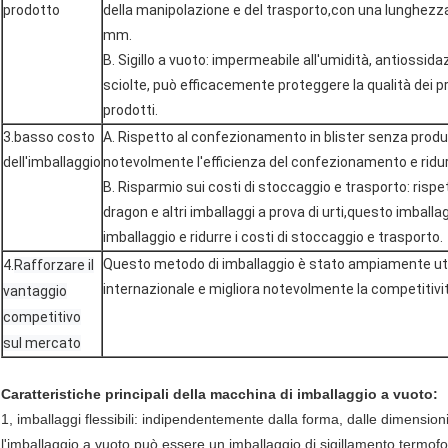
prodotto
della manipolazione e del trasporto,con una lunghez
mm.
B. Sigillo a vuoto: impermeabile all'umidità, antiossidaz
sciolte, può efficacemente proteggere la qualità dei pro
prodotti.
3.basso costo
A. Rispetto al confezionamento in blister senza produ
dell'imballaggio
notevolmente l'efficienza del confezionamento e ridurre
B. Risparmio sui costi di stoccaggio e trasporto: rispetto
dragon e altri imballaggi a prova di urti,questo imball
imballaggio e ridurre i costi di stoccaggio e trasporto.
Questo metodo di imballaggio è stato ampiamente uti
4.
Rafforzare il
internazionale e migliora notevolmente la competitivit
vantaggio
competitivo
sul mercato
Caratteristiche principali della macchina di imballaggio a vuoto:
1, imballaggi flessibili: indipendentemente dalla forma, dalle dimensioni,
l'imballaggio a vuoto può essere un imballaggio di sigillamento termof