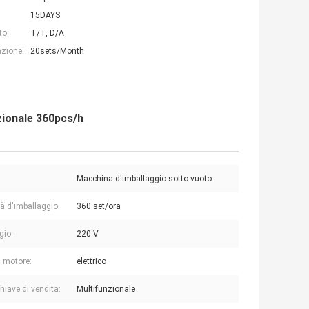
15DAYS
to:
T/T, D/A
azione:
20sets/Month
zionale 360pcs/h
Macchina d'imballaggio sotto vuoto
tà d'imballaggio:
360 set/ora
gio:
220 V
i motore:
elettrico
hiave di vendita:
Multifunzionale