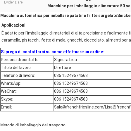
Evidenziare:
Macchine per imballaggio alimentare 50 sa
Macchina automatica per imballare patatine fritte surgelate
Snicke
Applicazioni
È adatto per l'imballaggio di materiali di alta precisione e facilmente fr
caramelle, pistacchi, fette di mela, gnocchi, cioccolato, alimenti per a
Si prega di contattarci su come effettuare un ordine:
Persona di contatto:
Signora Lisa.
Titolo del lavoro:
Direttore
Telefono di lavoro:
086 15249674563
WhatsApp:
086 15249674563
WeChat:
086 15249674563
Skype:
086 15249674563
Email:
Sale@frenchfriesline.com/Lisa@frenchf
Metodo di imballaggio del trasporto