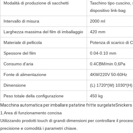
Modalità di produzione di sacchetti
Taschino tipo cuscino, s
dispositivo link-bag
Intervallo di misura
2000 ml
Larghezza massima del film di imballaggio
420 mm
Materiale di pellicola
Potenza di scarico di 
Spessore del film
0.04-0.10 mm
Consumo d'aria
0.4CBM/min 0,6Pa
Fonte di alimentazione
4KW/220V 50-60Hz
Dimensione
(L) 1720*(W) 1030*(H
Peso totale della configurazione
450 kg
Macchina automatica per imballare patatine fritte surgelate
Snickers
1.Area di funzionamento concisa
Utilizzando prodotti touch di grandi dimensioni per controllare il proce
precisione e comodità i parametri chiave.