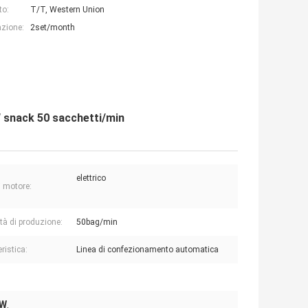
to:
T/T, Western Union
azione:
2set/month
 snack 50 sacchetti/min
elettrico
i motore:
tà di produzione:
50bag/min
ristica:
Linea di confezionamento automatica
0W
,