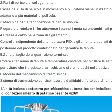
2.
Rulli di pellicola di collegamento
L'asse del rullo di pellicola in movimento a più catene viene utilizzato p
adattarlo a più materiali di pellicola.
3.
Macchina per la fabbricazione di bąg su misura
Piegare e arrotolare il film attraverso i pannelli meta su entrambi i lat
4.
Pressa a caldo nella zona di sigillamento
Controllo indipendente della temperatura PID, sigillamento a due lati de
posteriore del prodotto confezionato per garantire la tenuta.
5.
Zona di taglio della guarnizione terminale
Rotare il taglierino di tenuta a temperatura costante per sigillare le es
per evitare che il prodotto si arricchisca o si creino buchi nella posizion
6.
Modulo del meccanismo di trasmissione
Sistema di trasmissione conciso, lavoro più affidabile, forte coordina
L'unità inclusa conteneva parte
Macchina automatica per imballare 
di confezionamento di patatine pesante 420W