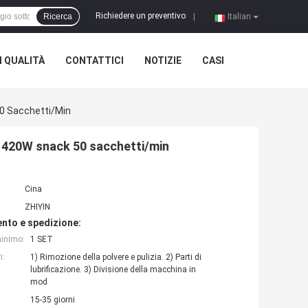
Richiedere un preventivo
Ricerca
|
Italian
 QUALITÀ
CONTATTICI
NOTIZIE
CASI
0 Sacchetti/min
 420W snack 50 sacchetti/min
Cina
ZHIYIN
nto e spedizione:
minimo:
1 SET
i:
1) Rimozione della polvere e pulizia. 2) Parti di
lubrificazione. 3) Divisione della macchina in
mod
15-35 giorni