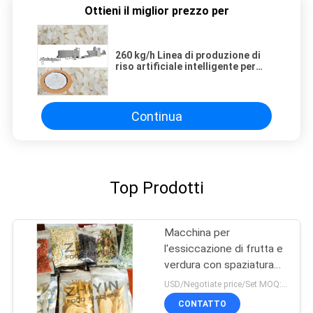
Ottieni il miglior prezzo per
260 kg/h Linea di produzione di
riso artificiale intelligente per
estrusori alimentari industriali
Continua
Top Prodotti
Macchina per
l'essiccazione di frutta e
verdura con spaziatura
tra scaffali da 70 mm
USD/Negotiate price/Set MOQ:1 set
100 kg/ lotto 3kw
CONTATTO