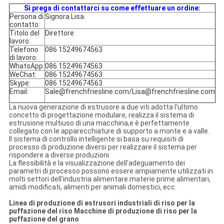
Si prega di contattarci su come effettuare un ordine:
Persona di
Signora Lisa.
contatto:
Titolo del
Direttore
lavoro:
Telefono
086 15249674563
di lavoro:
WhatsApp:
086 15249674563
WeChat:
086 15249674563
Skype:
086 15249674563
Email:
Sale@frenchfriesline.com/Lisa@frenchfriesline.com
La nuova generazione di estrusore a due viti adotta l'ultimo
concetto di progettazione modulare, realizza il sistema di
estrusione multiuso di una macchina,e è perfettamente
collegato con le apparecchiature di supporto a monte e a valle.
Il sistema di controllo intelligente si basa su requisiti di
processo di produzione diversi per realizzare il sistema per
rispondere a diverse produzioni.
La flessibilità e la visualizzazione dell'adeguamento dei
parametri di processo possono essere ampiamente utilizzati in
molti settori dell'industria alimentare.materie prime alimentari,
amidi modificati, alimenti per animali domestici, ecc.
Linea di produzione di estrusori industriali di riso per la
puffazione del riso Macchine di produzione di riso per la
puffazione del grano