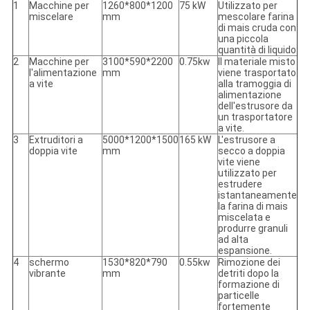
1
Macchine per
1260*800*1200
75 kW
Utilizzato per
miscelare
mm
mescolare farina
di mais cruda con
una piccola
quantità di liquido
2
Macchine per
3100*590*2200
0.75kw
Il materiale misto
l'alimentazione
mm
viene trasportato
a vite
alla tramoggia di
alimentazione
dell'estrusore da
un trasportatore
a vite.
3
Extruditori a
5000*1200*1500
165 kW
L'estrusore a
doppia vite
mm
secco a doppia
vite viene
utilizzato per
estrudere
istantaneamente
la farina di mais
miscelata e
produrre granuli
ad alta
espansione.
4
schermo
1530*820*790
0.55kw
Rimozione dei
vibrante
mm
detriti dopo la
formazione di
particelle
fortemente