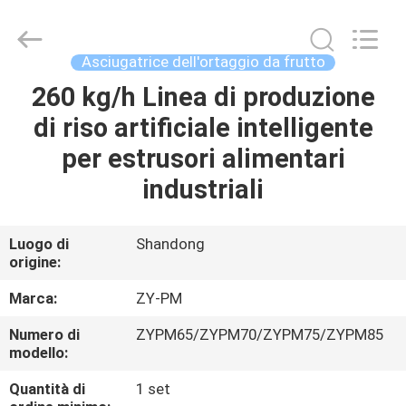
Copyright
©
2021
-
2025
Asciugatrice dell'ortaggio da frutto
frenchfriesline.com.
All
Rights
260 kg/h Linea di produzione
CASA
Reserved.
Developed
di riso artificiale intelligente
by
ECER
PRODOTTI
per estrusori alimentari
industriali
CIRCA
NOI
Luogo di
Shandong
origine:
GIRO
Marca:
ZY-PM
DELLA
Numero di
ZYPM65/ZYPM70/ZYPM75/ZYPM85
modello:
FABBRICA
Quantità di
1 set