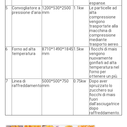
espanse.
5
Convogliatore a
1200*530*2500
1.1kw
Le particelle ad
pressione d'aria
mm
alta
compressione
vengono
trasportate alla
macchina di
compressione
mediante
trasporto aereo.
6
Forno ad alta
8710*1490*1845
1.5kw
I fiocchi di mais
temperatura
mm
vengono
nuovamente
gonfiati ad alta
temperatura nel
forno per
ottenere un più.
7
Linea di
5000*500*750
0.75kw
Dopo aver
raffreddamento
mm
spruzzato lo
zucchero sui
fiocchi di mais
fuori
dall'asciugatrice
dopo
raffreddamento.