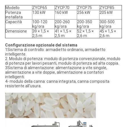
Modello
ZYCP65
ZYCP70
ZYCP75
ZYCP85
Potenza
130 kW
160 kW
256 kW
205 kW
installata
Capacità
100-120
200-260
200-350
300-500
kg/ora
kg/ora
kg/ora
kg/ora
Dimensione
39 × 1,5 ×
41 × 1,5 ×
52 × 1,5 ×
45 × 1,5 ×
2,5 m
2,5 m
2,6 m
2,6 m
Configurazione opzionale del sistema
1Sistema di controllo: armadietto ordinario, armadietto
intelligente.
2. Modulo di potenza: modulo di potenza convenzionale, modulo
di potenza per lavori pesanti, modulo di potenza ad alta coppia.
3Sistema di alimentazione: alimentazione a vite singole,
alimentazione a vite doppie, alimentazione a contatori
intelligenti.
4- modulo della canna: canna integrata, canna composita
resistente all'usura.