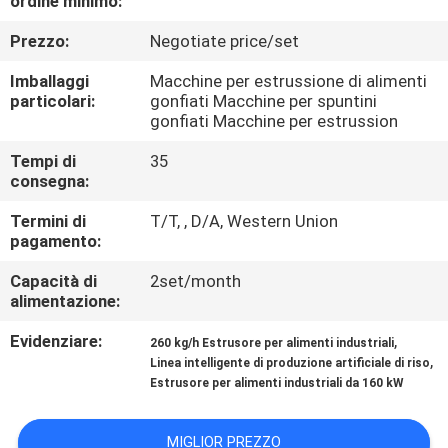
ordine minimo:
CONTROLLO
Prezzo:
Negotiate price/set
DI
QUALITÀ
Imballaggi
Macchine per estrussione di alimenti
particolari:
gonfiati Macchine per spuntini
gonfiati Macchine per estrussion
CONTATTICI
Tempi di
35
consegna:
NOTIZIE
Termini di
T/T, , D/A, Western Union
pagamento:
CASI
Capacità di
2set/month
alimentazione:
Evidenziare:
,
260 kg/h Estrusore per alimenti industriali
,
Linea intelligente di produzione artificiale di riso
Estrusore per alimenti industriali da 160 kW
MIGLIOR PREZZO