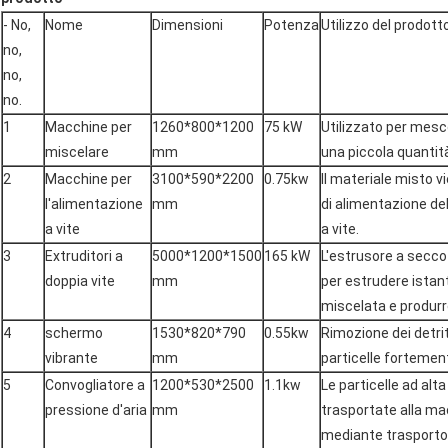
- No,
Nome
Dimensioni
Potenza
Utilizzo del prodott
no,
no,
no.
1
Macchine per
1260*800*1200
75 kW
Utilizzato per mesc
miscelare
mm
una piccola quantità
2
Macchine per
3100*590*2200
0.75kw
Il materiale misto v
l'alimentazione
mm
di alimentazione de
a vite
a vite.
3
Extruditori a
5000*1200*1500
165 kW
L'estrusore a secco 
doppia vite
mm
per estrudere istan
miscelata e produrr
4
schermo
1530*820*790
0.55kw
Rimozione dei detrit
vibrante
mm
particelle forteme
5
Convogliatore a
1200*530*2500
1.1kw
Le particelle ad al
pressione d'aria
mm
trasportate alla m
mediante trasporto