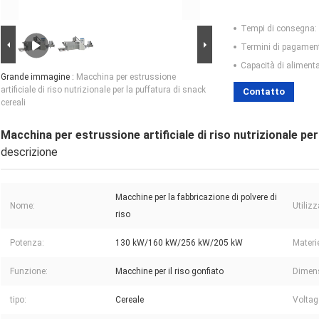
Tempi di consegna:
Termini di pagamen
Capacità di aliment
Grande immagine :
Macchina per estrussione
artificiale di riso nutrizionale per la puffatura di snack
Contatto
cereali
Macchina per estrussione artificiale di riso nutrizionale per
descrizione
Macchine per la fabbricazione di polvere di
Nome:
Utilizz
riso
Potenza:
130 kW/160 kW/256 kW/205 kW
Materi
Funzione:
Macchine per il riso gonfiato
Dimen
tipo:
Cereale
Voltag