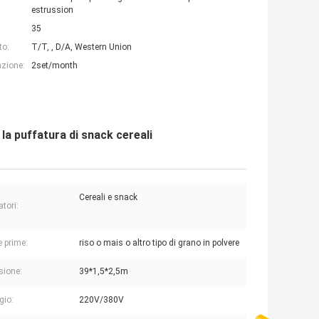
estrussion
35
to:
T/T, , D/A, Western Union
azione:
2set/month
 la puffatura di snack cereali
Cereali e snack
atori:
e prime:
riso o mais o altro tipo di grano in polvere
sione:
39*1,5*2,5m
gio:
220V/380V