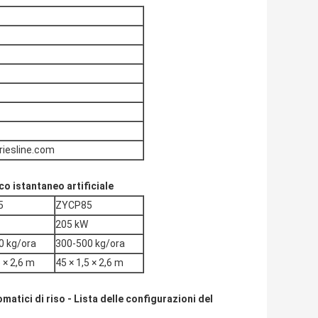
riesline.com
o istantaneo artificiale
5
ZYCP85
205 kW
0 kg/ora
300-500 kg/ora
5 × 2,6 m
45 × 1,5 × 2,6 m
atici di riso - Lista delle configurazioni del