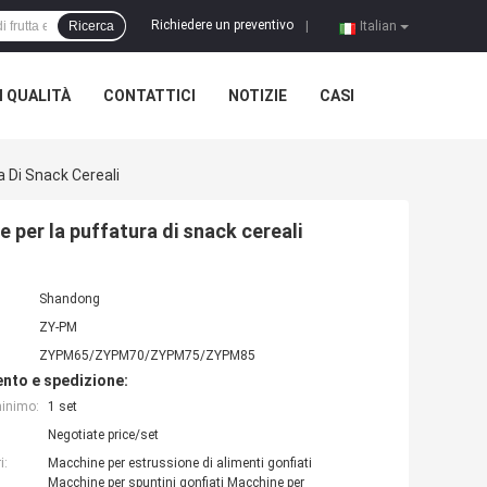
Richiedere un preventivo
Ricerca
|
Italian
 QUALITÀ
CONTATTICI
NOTIZIE
CASI
a Di Snack Cereali
e per la puffatura di snack cereali
Shandong
ZY-PM
ZYPM65/ZYPM70/ZYPM75/ZYPM85
nto e spedizione:
minimo:
1 set
Negotiate price/set
i:
Macchine per estrussione di alimenti gonfiati
Macchine per spuntini gonfiati Macchine per