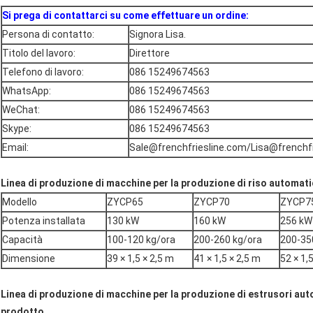
Si prega di contattarci su come effettuare un ordine:
Persona di contatto:
Signora Lisa.
Titolo del lavoro:
Direttore
Telefono di lavoro:
086 15249674563
WhatsApp:
086 15249674563
WeChat:
086 15249674563
Skype:
086 15249674563
Email:
Sale@frenchfriesline.com/Lisa@frenchf
Linea di produzione di macchine per la produzione di riso automatic
Modello
ZYCP65
ZYCP70
ZYCP7
Potenza installata
130 kW
160 kW
256 kW
Capacità
100-120 kg/ora
200-260 kg/ora
200-35
Dimensione
39 × 1,5 × 2,5 m
41 × 1,5 × 2,5 m
52 × 1,
Linea di produzione di macchine per la produzione di estrusori autom
prodotto