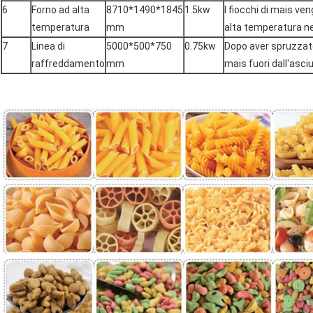
6
Forno ad alta
8710*1490*1845
1.5kw
I fiocchi di mais v
temperatura
mm
alta temperatura ne
7
Linea di
5000*500*750
0.75kw
Dopo aver spruzzato
raffreddamento
mm
mais fuori dall'asc