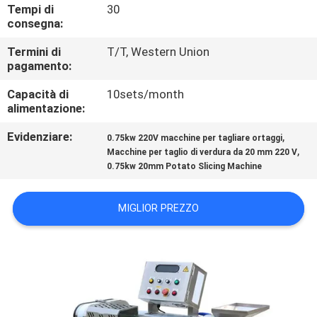
CONTROLLO
Tempi di
30
consegna:
DI
Termini di
T/T, Western Union
QUALITÀ
pagamento:
Capacità di
10sets/month
CONTATTICI
alimentazione:
Evidenziare:
,
0.75kw 220V macchine per tagliare ortaggi
NOTIZIE
,
Macchine per taglio di verdura da 20 mm 220 V
0.75kw 20mm Potato Slicing Machine
CASI
MIGLIOR PREZZO