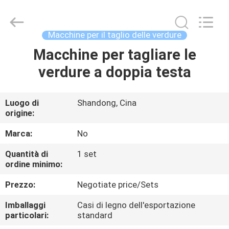
fritte
fornitore.
Copyright
©
2021
Macchine per il taglio delle verdure
-
2025
frenchfriesline.com.
Macchine per tagliare le
CASA
All
Rights
verdure a doppia testa
Reserved.
Developed
by
PRODOTTI
ECER
Luogo di
Shandong, Cina
origine:
CIRCA
NOI
Marca:
No
Quantità di
1 set
ordine minimo:
GIRO
DELLA
Prezzo:
Negotiate price/Sets
FABBRICA
Imballaggi
Casi di legno dell'esportazione
particolari:
standard