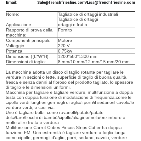
Email:
Sale@frenchfriesline.com/Lisa@frenchfriesline.com
Nome:
Tagliatrice di ortaggi industriali
Tagliatrice di ortaggi
Applicazione:
ortaggi e frutta
Rapporto di prova della
Fornito
macchina:
Componenti principali:
Motore
Voltaggio:
220 V
Potenza:
0.75kw
Dimensione ((L*W*H):
1200*580*1300 mm
Dimensioni di taglio:
8 mm/10 mm/12 mm/15 mm/20 mm
La macchina adotta un disco di taglio rotante per tagliare le
verdure in sezioni o fette, superficie di taglio di buona qualità,
fresca e senza danni al fibroso del prodotto tagliato, lo spessore
di taglio e le dimensioni uniformi.
Macchina per tagliare e tagliare verdure, multifunzione a doppia
testa con doppia funzione di modulazione di frequenza.come le
cipolle verdi lunghe/i germogli di aglio/i porri/il sedano/il cavolo/le
verdure verdi, e così via.
Uno è tagliare bulbi, come ravanelli/patate/patate
dolci/taro/fiocchi di bambù/cipolle/aliagine/mela/enzimbero e
molte altre frutta e verdura.
Multifunzione Carrot Cubes Pieces Strips Cutter ha doppia
funzione FM. Una estremità è tagliare verdure a foglia lunga
come cipolle, germogli d'aglio, porri, sedano, cavolo, verdure