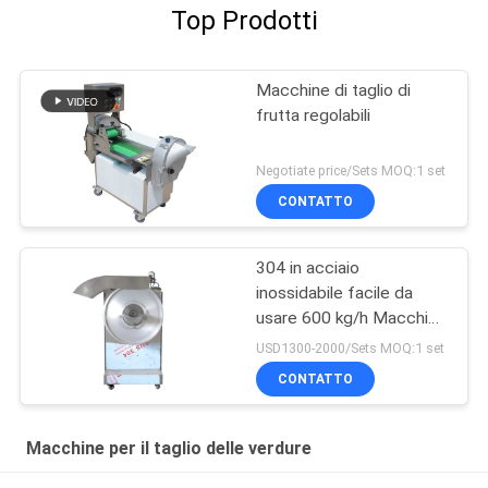
Top Prodotti
Macchine di taglio di
frutta regolabili
Negotiate price/Sets MOQ:1 set
CONTATTO
304 in acciaio
inossidabile facile da
usare 600 kg/h Macchina
per tagliare le patatine di
USD1300-2000/Sets MOQ:1 set
manioca
CONTATTO
Macchine per il taglio delle verdure