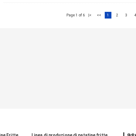
Page 1 of 6
|<
<<
1
2
3
Las
ne Fritte
Linea di produzione di patatine fritte