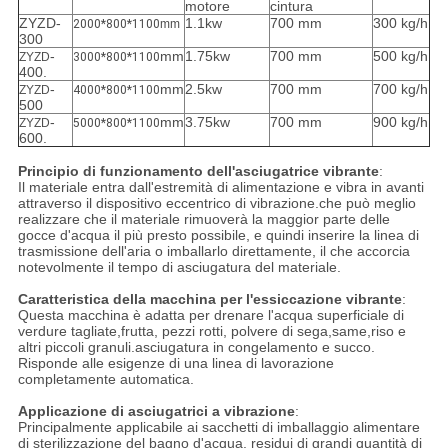
motore
cintura
ZYZD-
1.1kw
700 mm
300 kg/h
2000*800*1100
mm
300
-
mm
1.75kw
700 mm
500 kg/h
ZYZD
3000*800*1100
400.
-
mm
2.5kw
700 mm
700 kg/h
ZYZD
4000*800*1100
500
-
mm
3.75kw
700 mm
900 kg/h
ZYZD
5000*800*1100
600.
Principio di funzionamento dell'asciugatrice vibrante
:
Il materiale entra dall'estremità di alimentazione e vibra in avanti
attraverso il dispositivo eccentrico di vibrazione.che può meglio
realizzare che il materiale rimuoverà la maggior parte delle
gocce d'acqua il più presto possibile, e quindi inserire la linea di
trasmissione dell'aria o imballarlo direttamente, il che accorcia
notevolmente il tempo di asciugatura del materiale.
Caratteristica della macchina per l'essiccazione vibrante
:
Questa macchina è adatta per drenare l'acqua superficiale di
verdure tagliate,frutta, pezzi rotti, polvere di sega,same,riso e
altri piccoli granuli.asciugatura in congelamento e succo.
Risponde alle esigenze di una linea di lavorazione
completamente automatica.
Applicazione di asciugatrici a vibrazione
:
Principalmente applicabile ai sacchetti di imballaggio alimentare
di sterilizzazione del bagno d'acqua, residui di grandi quantità di