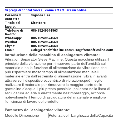
Si prega di contattarci su come effettuare un ordine:
Persona di
Signora Lisa.
contatto:
Titolo del
Direttore
lavoro:
Telefono di
086 15249674563
lavoro:
WhatsApp:
086 15249674563
WeChat:
086 15249674563
Skype:
086 15249674563
Email:
Sale@frenchfriesline.com/Lisa@frenchfriesline.com
Introduzione della macchina di asciugatura vibrante
:
Vibration Separator Sieve Machine, Questa macchina utilizza il
principio della vibrazione per rimuovere parte dell'umidità sul
materiale e ha la funzione di alimentazione da vibrazione,che
può risparmiare molto tempo di alimentazione manualeIl
materiale entra dall'estremità di alimentazione, vibra in avanti
attraverso il dispositivo eccentrico di vibrazione,può meglio
realizzare il materiale per rimuovere la maggior parte delle
goccioline d'acqua il più presto possibile, poi entra nella linea di
asciugatura ad aria o direttamente nell'imballaggio, accorcia
notevolmente il tempo di asciugatura del materiale e migliora
l'efficienza di lavoro del prodotto.
Parametro dell'asciugatrice vibrante:
Modello
Dimensione
Potenza del
Larghezza della
Capacità