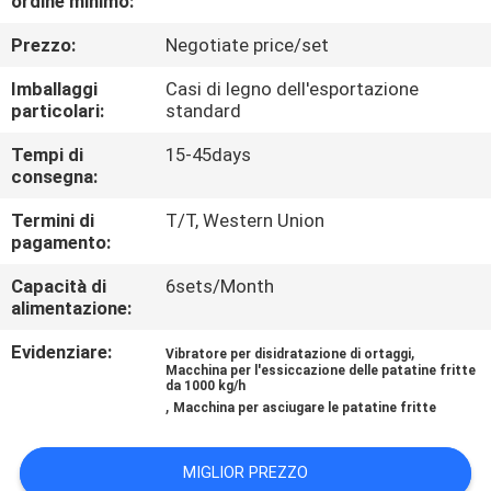
ordine minimo:
CONTROLLO
Prezzo:
Negotiate price/set
DI
QUALITÀ
Imballaggi
Casi di legno dell'esportazione
particolari:
standard
CONTATTICI
Tempi di
15-45days
consegna:
Termini di
T/T, Western Union
NOTIZIE
pagamento:
Capacità di
6sets/Month
CASI
alimentazione:
Evidenziare:
,
Vibratore per disidratazione di ortaggi
MAPPA
Macchina per l'essiccazione delle patatine fritte
da 1000 kg/h
DEL
,
Macchina per asciugare le patatine fritte
SITO
MIGLIOR PREZZO