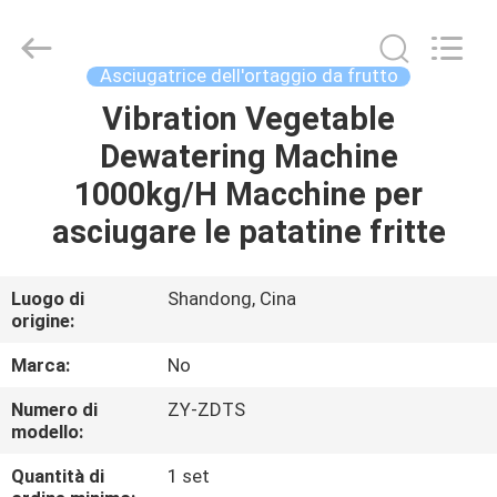
Copyright
©
2021
-
2025
Asciugatrice dell'ortaggio da frutto
zhengzhou
zhiyin
Industrial
Vibration Vegetable
CASA
Co.,
Ltd..
Dewatering Machine
All
Rights
Reserved.
PRODOTTI
1000kg/H Macchine per
Developed
by
ECER
asciugare le patatine fritte
CIRCA
NOI
Luogo di
Shandong, Cina
origine:
GIRO
Marca:
No
DELLA
Numero di
ZY-ZDTS
modello:
FABBRICA
Quantità di
1 set