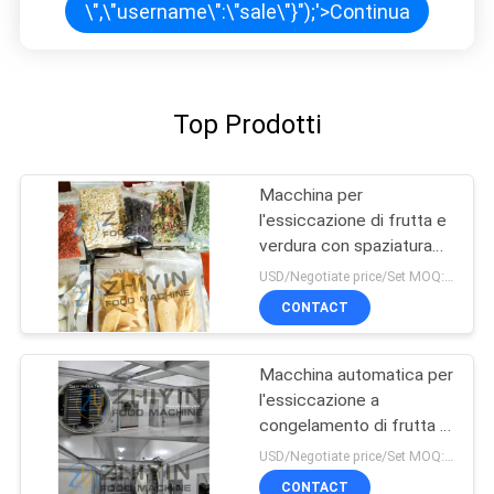
\",\"username\":\"sale\"}");'>
Continua
Top Prodotti
Macchina per
l'essiccazione di frutta e
verdura con spaziatura
tra scaffali da 70 mm
USD/Negotiate price/Set MOQ:1 set
100 kg/ lotto 3kw
CONTACT
Macchina automatica per
l'essiccazione a
congelamento di frutta a
basso rumore
USD/Negotiate price/Set MOQ:1 set
CONTACT