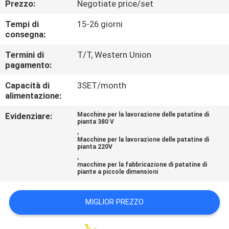
Prezzo:
Negotiate price/set
CONTROLLO
DI
Tempi di
15-26 giorni
consegna:
QUALITÀ
Termini di
T/T, Western Union
pagamento:
CONTATTICI
Capacità di
3SET/month
alimentazione:
NOTIZIE
Evidenziare:
Macchine per la lavorazione delle patatine di
pianta 380 V
,
CASI
Macchine per la lavorazione delle patatine di
pianta 220V
,
macchine per la fabbricazione di patatine di
piante a piccole dimensioni
MIGLIOR PREZZO