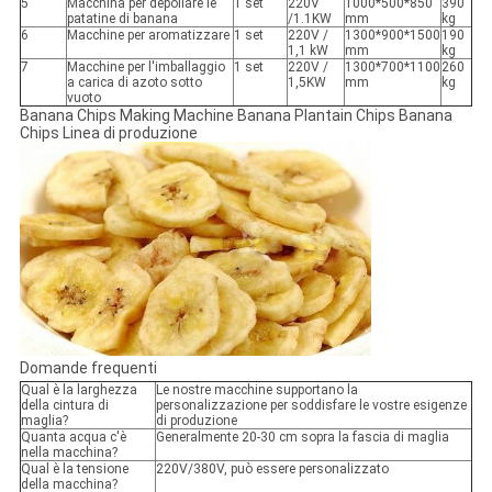
5
Macchina per depollare le
1 set
220V
1000*500*850
390
patatine di banana
/1.1KW
mm
kg
6
Macchine per aromatizzare
1 set
220V /
1300*900*1500
190
1,1 kW
mm
kg
7
Macchine per l'imballaggio
1 set
220V /
1300*700*1100
260
a carica di azoto sotto
1,5KW
mm
kg
vuoto
Banana Chips Making Machine Banana Plantain Chips Banana
Chips Linea di produzione
Domande frequenti
Qual è la larghezza
Le nostre macchine supportano la
della cintura di
personalizzazione per soddisfare le vostre esigenze
maglia?
di produzione
Quanta acqua c'è
Generalmente 20-30 cm sopra la fascia di maglia
nella macchina?
Qual è la tensione
220V/380V, può essere personalizzato
della macchina?