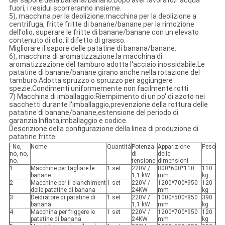
del sapore della banana/banano.Dopo aver lavorato,l' acqua
fuori, i residui scorreranno insieme.
5), macchina per la deolizione:macchina per la deolizione a
centrifuga, fritte fritte di banane/banane per la rimozione
dell'olio, superare le fritte di banane/banane con un elevato
contenuto di olio, il difetto di grasso.
Migliorare il sapore delle patatine di banana/banane.
6), macchina di aromatizzazione:la macchina di
aromatizzazione del tamburo adotta l'acciaio inossidabile.Le
patatine di banane/banane girano anche nella rotazione del
tamburo.Adotta spruzzo o spruzzo per aggiungere
spezie.Condimenti uniformemente non facilmente rotti
7) Macchina di imballaggio:Riempimento di un po' di azoto nei
sacchetti durante l'imballaggio,prevenzione della rottura delle
patatine di banane/banane,estensione del periodo di
garanzia.Inflata,imballaggio e codice.
Descrizione della configurazione della linea di produzione di
patatine fritte
- No,
Nome
Quantità
Potenza
Apparizione
Peso
no, no,
di
delle
no.
tensione
dimensioni
1
Macchine per tagliare le
1 set
220V /
800*600*110
110
banane
1,1 kW
mm
kg
2
Macchine per il blanchiment
1 set
220V /
1200*700*950
120
delle patatine di banana
24KW
mm
kg
3
Deidratore di patatine di
1 set
220V /
1000*500*850
390
banana
1,1 kW
mm
kg
4
Macchina per friggere le
1 set
220V /
1200*700*950
120
patatine di banana
24KW
mm
kg