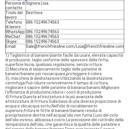
Persona di
Signora Lisa.
contatto:
Titolo del
Direttore
lavoro:
Telefono
086 15249674563
di lavoro:
WhatsApp:
086 15249674563
WeChat:
086 15249674563
Skype:
086 15249674563
Email:
Sale@frenchfriesline.com/Lisa@frenchfriesline.com
1) Tagliatrice di banane/piante:facile da usare, elevata capacità
di produzione, taglio uniforme dello spessore della fetta,
superficie liscia, qualsiasi regolazione, senza rottura.
2) Macchina di sbiancamento:taglio delle patatine di
banane/banane per risciacquare,proteggere il colore.
3), macchina di deidratazione:Utilizzando la disidratazione
centrifuga.Può ridurre notevolmente il tempo di cottura,
migliorare il sapore delle patatine di banana/banano.Migliorare
l'efficienza di produzione,ridurre i costi di produzione.
4) Fritura:Questa attrezzatura è la più avanzata delle
attrezzature di frittura.Sulla base di una diversa proporzione di
acqua e olio,acqua sotto,Nell'olio di riscaldamento
superiore,fritura le fette di banane/banane.residui di
precipitazione diretta nell'acquaL'olio non fuma.L'uso del ciclo
dell'olio esteso, abbassa il costo.La precisione del controllo della
temperatura dell'olio, che garantisce la qualità delle patatine e