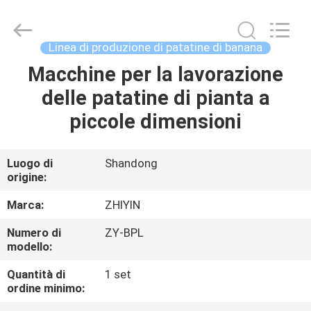
Copyright
©
2021
-
2025
Linea di produzione di patatine di banana
frenchfriesline.com.
All
Rights
Macchine per la lavorazione
CASA
Reserved.
Developed
delle patatine di pianta a
by
ECER
PRODOTTI
piccole dimensioni
CIRCA
Luogo di
Shandong
origine:
NOI
Marca:
ZHIYIN
GIRO
Numero di
ZY-BPL
modello:
DELLA
FABBRICA
Quantità di
1 set
ordine minimo: