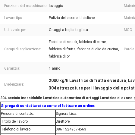
Funzione del macchinario:
lavaggio
Materi
Lavare tipo:
Pulizia delle correnti cicliche
Materi
Utilizzato per:
Ortaggi a foglia tagliata
MOQ:
Fabbrica di snack, fabbrica di carne,
Campi di applicazione:
fabbrica di frutta, fabbrica di olio da cucina,
Parole
fabbrica di or
Garanzia:
1 anno
2000 kg/h Lavatrice di frutta e verdura
Lav
,
Evidenziare:
304 attrezzature per il lavaggio delle pata
304 acciaio inossidabile Lavatrice automatica di ortaggi Lavatrice di ozono p
Si prega di contattarci su come effettuare un ordine:
Persona di contatto:
Signora Lisa.
Titolo del lavoro:
Direttore
Telefono di lavoro:
086 15249674563