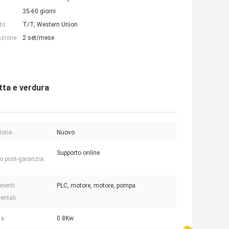
35-60 giorni
to:
T/T, Western Union
azione:
2 set/mese
tta e verdura
ione:
Nuovo
Supporto online
io post-garanzia:
nenti
PLC, motore, motore, pompa
ntali:
a:
0.8Kw