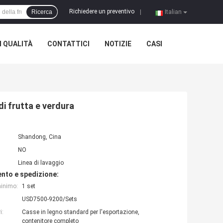
Richiedere un preventivo
Ricerca
|
Italian
 QUALITÀ
CONTATTICI
NOTIZIE
CASI
di frutta e verdura
Shandong, Cina
NO
Linea di lavaggio
nto e spedizione:
minimo:
1 set
USD7500-9200/Sets
i:
Casse in legno standard per l'esportazione,
contenitore completo