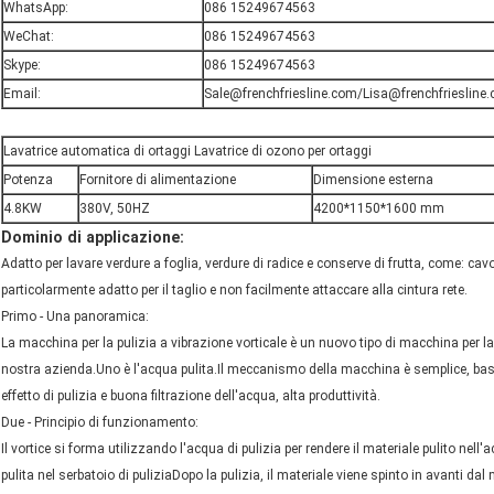
WhatsApp:
086 15249674563
WeChat:
086 15249674563
Skype:
086 15249674563
Email:
Sale@frenchfriesline.com/Lisa@frenchfriesline
Lavatrice automatica di ortaggi Lavatrice di ozono per ortaggi
Potenza
Fornitore di alimentazione
Dimensione esterna
4.8KW
380V, 50HZ
4200*1150*1600 mm
Dominio di applicazione:
Adatto per lavare verdure a foglia, verdure di radice e conserve di frutta, come: cav
particolarmente adatto per il taglio e non facilmente attaccare alla cintura rete.
Primo - Una panoramica:
La macchina per la pulizia a vibrazione vorticale è un nuovo tipo di macchina per la 
nostra azienda.Uno è l'acqua pulita.Il meccanismo della macchina è semplice, bas
effetto di pulizia e buona filtrazione dell'acqua, alta produttività.
Due - Principio di funzionamento:
Il vortice si forma utilizzando l'acqua di pulizia per rendere il materiale pulito nel
pulita nel serbatoio di puliziaDopo la pulizia, il materiale viene spinto in avanti da