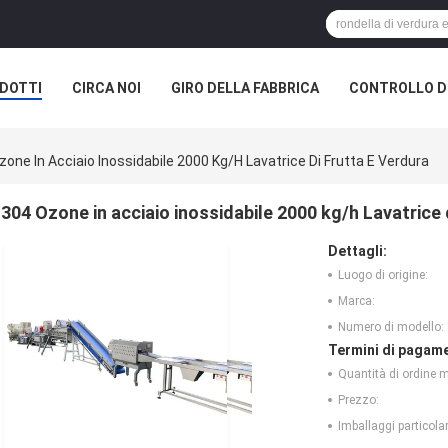
DOTTI
CIRCA NOI
GIRO DELLA FABBRICA
CONTROLLO DI
zone In Acciaio Inossidabile 2000 Kg/h Lavatrice Di Frutta E Verdura
304 Ozone in acciaio inossidabile 2000 kg/h Lavatrice 
Dettagli:
Luogo di origine:
Marca:
Numero di modello:
Termini di pagame
Quantità di ordine 
Prezzo:
Imballaggi particolar