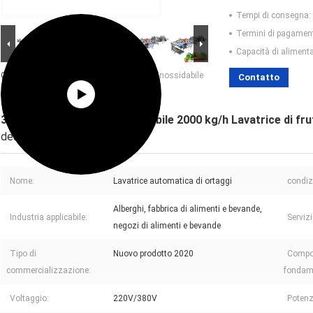
Tempi di consegna:
Termini di pagamen
Capacità di aliment
Grande immagine :
304 Ozone in acciaio inossidabile
Contatto
2000 kg/h Lavatrice di frutta e verdura
304 Ozone in acciaio inossidabile 2000 kg/h Lavatrice di fru
descrizione
Nome:
Lavatrice automatica di ortaggi
condiz
Alberghi, fabbrica di alimenti e bevande,
Industria applicabile:
Serviz
negozi di alimenti e bevande
Tipo di
Nuovo prodotto 2020
Compo
commercializzazione:
fondame
Voltaggio:
220V/380V
Potenz