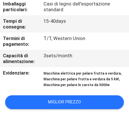
CONTROLLO
Imballaggi
Casi di legno dell'esportazione
particolari:
standard
DI
Tempi di
15-40days
QUALITÀ
consegna:
Termini di
T/T, Western Union
CONTATTICI
pagamento:
Capacità di
3sets/month
NOTIZIE
alimentazione:
Evidenziare:
,
Macchina elettrica per pelare frutta e verdura
CASI
,
Macchina per pelare frutta e verdura da 5 kW
Macchina per pelare le carote da 5000w
MIGLIOR PREZZO