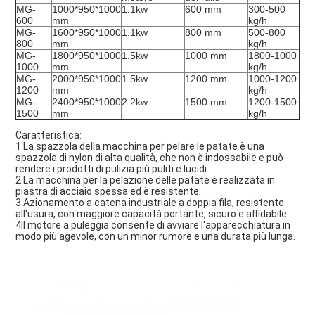
MG-
1000*950*1000
1.1kw
600 mm
300-500
600
mm
kg/h
MG-
1600*950*1000
1.1kw
800 mm
500-800
800
mm
kg/h
MG-
1800*950*1000
1.5kw
1000 mm
1800-1000
1000
mm
kg/h
MG-
2000*950*1000
1.5kw
1200 mm
1000-1200
1200
mm
kg/h
MG-
2400*950*1000
2.2kw
1500 mm
1200-1500
1500
mm
kg/h
Caratteristica:
1.La spazzola della macchina per pelare le patate è una
spazzola di nylon di alta qualità, che non è indossabile e può
rendere i prodotti di pulizia più puliti e lucidi.
2.La macchina per la pelazione delle patate è realizzata in
piastra di acciaio spessa ed è resistente.
3.Azionamento a catena industriale a doppia fila, resistente
all'usura, con maggiore capacità portante, sicuro e affidabile.
4Il motore a puleggia consente di avviare l'apparecchiatura in
modo più agevole, con un minor rumore e una durata più lunga.