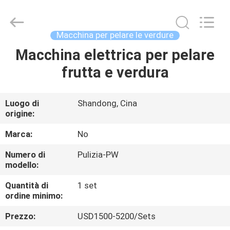
della
patata
fornitore.
Copyright
©
Macchina per pelare le verdure
2021
-
2025
Macchina elettrica per pelare
CASA
frenchfriesline.com.
All
frutta e verdura
Rights
Reserved.
Developed
PRODOTTI
by
ECER
Luogo di
Shandong, Cina
origine:
CIRCA
NOI
Marca:
No
Numero di
Pulizia-PW
modello:
GIRO
DELLA
Quantità di
1 set
ordine minimo:
FABBRICA
Prezzo:
USD1500-5200/Sets