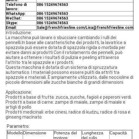
lavoro:
Telefono di
086 15249674563
lavoro:
WhatsApp:
086 15249674563
WeChat:
086 15249674563
Skype:
086 15249674563
Email:
Sale@frenchfriesline.com/Lisa@frenchfriesline.com
Introduzione:
La macchina può lavare o sbucciare cambiando i rulli dei
pennelli.In base alle caratteristiche dei prodotti, la lavatrice a
spazzola può essere dotata di spazzola rigida o morbida per
evitare danni ai prodotti.Con il rotolamento dei pennelli, può
aiutare a ottenere i risultati di pulizia e peeling attraverso
l'attrito tra le spazzole e i prodotti.
Questa macchina è dotata di un sistema di spruzzatura
automatico. I materiali possono essere puliti da attriti tra
spazzole e materiali..È ampiamente utilizzato, dalle noccioline di
piccole dimensioni alle zucche bianche di grandi dimensioni.
Applicazione:
Prodotti a base di frutta: zucca, zucche, fagioli e peperoni verdi.
Prodotti a base di carne: zampe di maiale, zampe di maiale e
artigli di pollo
Prodotti medicinali: erbe cinesi, radice di kudzu, radice di rosa e
ginseng macinato.
Parametro:
Modello
Dimensione
Potenza del
Lunghezza
Capacità
motore
del rullo